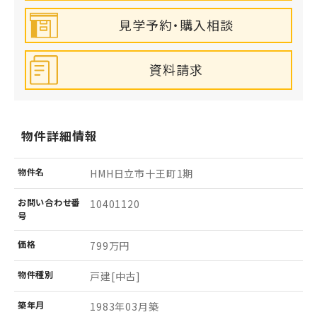
見学予約・購入相談
資料請求
物件詳細情報
物件名
HMH日立市十王町1期
お問い
合わせ
番
10401120
号
価格
799万円
物件
種別
戸建[中古]
築年月
1983年03月築