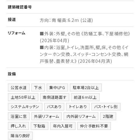
建築
確認
番号
接道
方向：南 幅員:6.2m (公道)
リフォーム
■外装：外壁,その他 《防蟻工事、下屋補修他》
(2026年04月)
■内装：浴室,トイレ,洗面所,壁,床,その他 《イ
ンターホン交換、スイッチ・コンセント交換、網
戸張替、畳表替え》 (2026年04月済)
設備
公営水道
下水
集中LPG
駐車場2台以上
土地50坪以上
南側道路面す
前道6ｍ以上
システムキッチン
バスあり
トイレあり
バス・トイレ別
浴室に窓
外装リフォーム
内外装リフォーム
2階建
押し入れ
下駄箱
年内入居可
仲介手数料不要
陽当り良好