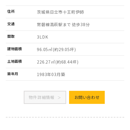
住所
茨城県日立市
十王町伊師
交通
常磐線高萩駅まで 徒歩38分
間取
3LDK
建物
面積
96.05㎡
(約29.05坪)
土地
面積
226.27㎡
(約68.44坪)
築年月
1983年03月築
物件詳細情報
お問い合わせ