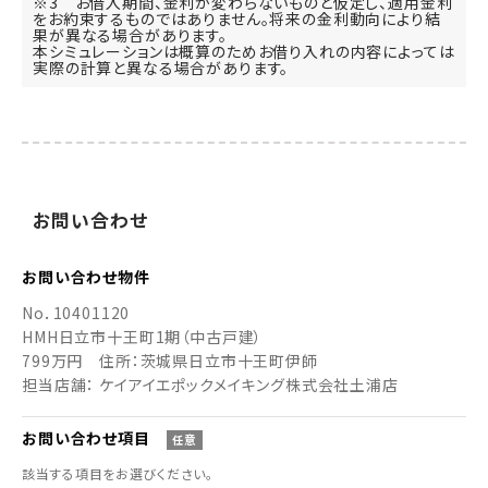
※3 お借入期間、金利が変わらないものと仮定し、適用金利
をお約束するものではありません。将来の金利動向により結
果が異なる場合があります。
本シミュレーションは概算のためお借り入れの内容によっては
実際の計算と異なる場合があります。
お
問い
合わせ
お問い合わせ
物件
No．
10401120
HMH日立市十王町1期（中古戸建）
799万円
住所：茨城県日立市十王町伊師
担当店舗： ケイアイエポックメイキング株式会社土浦店
お問い合わせ
項目
任意
該当する項目をお選びください。