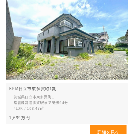
KEM日立市東多賀町1期
茨城県日立市
東多賀町１
常磐線常陸多賀駅まで 徒歩14分
4LDK / 108.47㎡
1,699
万円
詳細を見る