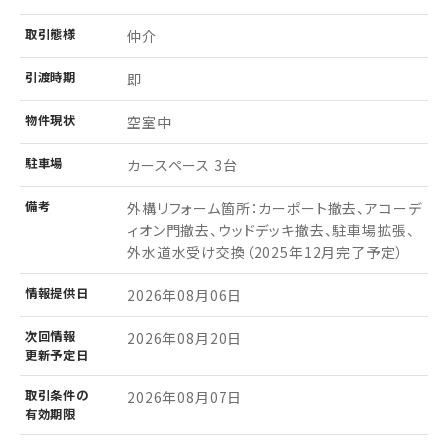
取引
態様
仲介
引渡
時期
即
物件
現状
空室中
駐車場
カースペース 3台
備考
外構リフォーム箇所：カーポート撤去、アコーデ
ィオン門撤去、ウッドデッキ撤去、駐車場拡張、
外水道水受け交換（2025年12月完了予定）
情報
提供日
2026年08月06日
次回情報
2026年08月20日
更新予定日
取引条件の
2026年08月07日
有効期限