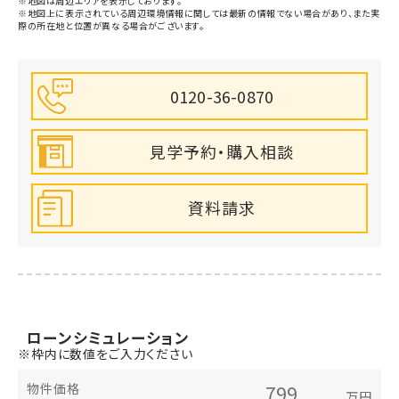
高萩花貫郵便局(1900m)
※地図は周辺エリアを表示しております。
※地図上に表示されている周辺環境情報に関しては最新の情報でない場合があり、また実
際の所在地と位置が異なる場合がございます。
ホームセンターカンセキ高萩店(2100m)
0120-36-0870
見学予約・購入相談
資料請求
ローン
シミュレーション
※枠内に数値をご入力ください
物件価格
万円