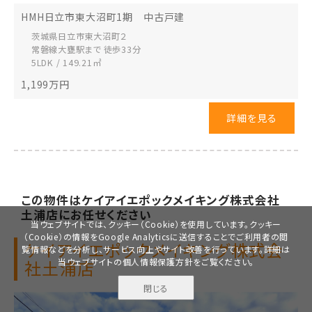
HMH日立市東大沼町1期 中古戸建
茨城県日立市
東大沼町２
常磐線大甕駅まで 徒歩33分
5LDK / 149.21㎡
1,199
万円
詳細を見る
この物件は
ケイアイエポックメイキング株式会社
土浦店に
お任せください
当ウェブサイトでは、クッキー（Cookie）を使用しています。クッキー
（Cookie）の情報をGoogle Analyticsに送信することでご利用者の閲
ケイアイエポックメイキング株式会
覧情報などを分析し、サービス向上やサイト改善を行っています。詳細は
当ウェブサイトの
個人情報保護方針
をご覧ください。
社
土浦店
閉じる
無料で
資料請求
見学予約