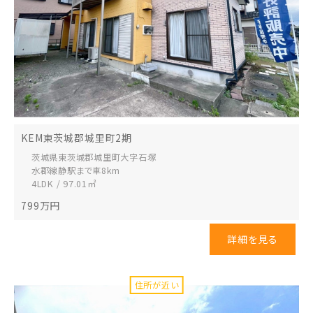
KEM東茨城郡城里町2期
茨城県東茨城郡城里町
大字石塚
水郡線静駅まで車8km
4LDK / 97.01㎡
799
万円
詳細を見る