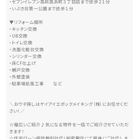
・セブンイレブン高萩高浜町３丁目店まで徒歩２１分
・いぶき台第一公園まで徒歩１分
▼リフォーム個所
・キッチン交換
・UB交換
・トイレ交換
・洗面化粧台交換
・シリンダー交換
・床CF仕上げ
・網戸交換
・外壁塗装
・駐車場拡張工事 など
＼おウチ探しはケイアイエポックメイキング（株）にお任せくだ
さい！／
☆幅広いご紹介♪気になる物件を一括でご紹介させていただ
きます！
☆住宅ローン相談無料対応！秘密厳守にて親身にご対応しま