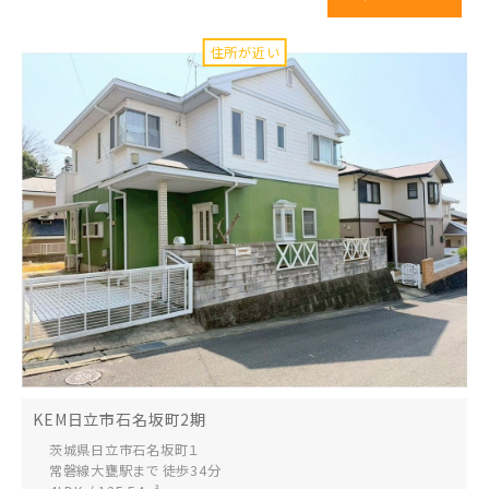
KEM日立市石名坂町2期
茨城県日立市
石名坂町１
常磐線大甕駅まで 徒歩34分