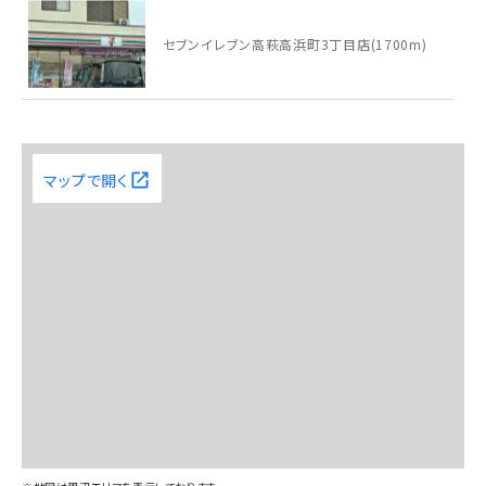
セブンイレブン高萩高浜町3丁目店(1700m)
いぶき台第一公園(80m)
マップで開く
ウエルシア高萩安良川南店(2000m)
カスミ高萩店(2100m)