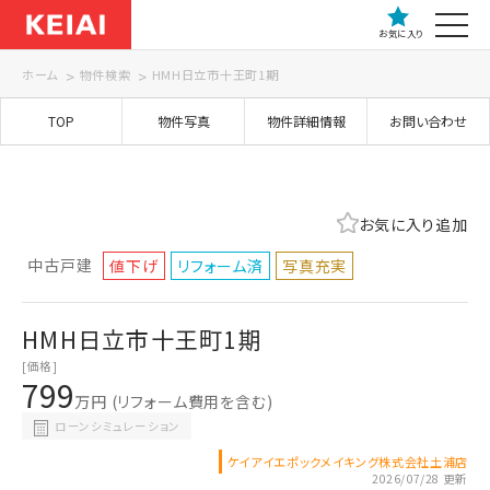
お気に入り
ホーム
物件検索
HMH日立市十王町1期
TOP
物件写真
物件詳細情報
お問い合わせ
お気に入り追加
中古戸建
値下げ
リフォーム済
写真充実
HMH日立市十王町1期
[価格]
799
万円
(リフォーム費用を含む)
ローンシミュレーション
ケイアイエポックメイキング株式会社土浦店
2026/07/28 更新