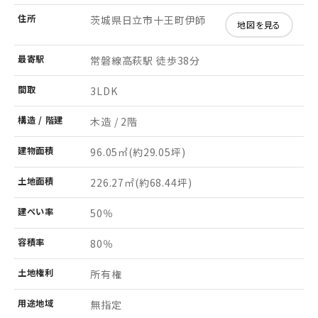
住所
茨城県日立市十王町伊師
地図を見る
最寄駅
常磐線高萩駅 徒歩38分
間取
3LDK
構造 /
階建
木造 / 2階
建物
面積
96.05㎡
(約29.05坪)
土地
面積
226.27㎡
(約68.44坪)
建ぺい率
50％
容積率
80％
土地
権利
所有権
用途
地域
無指定