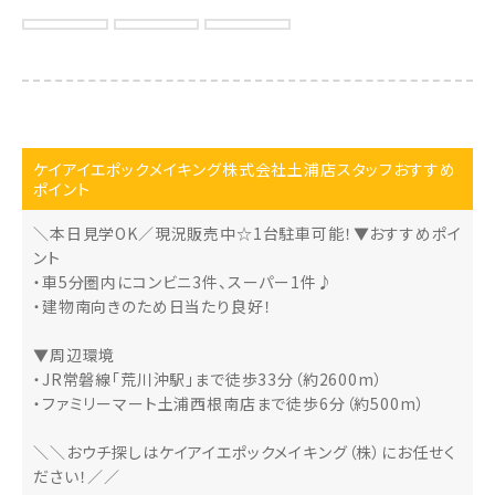
ケイアイエポックメイキング株式会社土浦店スタッフおすすめ
ポイント
＼本日見学OK／現況販売中☆1台駐車可能！▼おすすめポイ
ント
・車5分圏内にコンビニ3件、スーパー1件♪
・建物南向きのため日当たり良好！
▼周辺環境
・JR常磐線「荒川沖駅」まで徒歩33分（約2600m）
・ファミリーマート土浦西根南店まで徒歩6分（約500m）
＼＼おウチ探しはケイアイエポックメイキング（株）にお任せく
ださい！／／