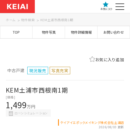
お気に入り
ホーム
物件検索
KEM土浦市西根南1期
TOP
物件写真
物件詳細情報
お問い合わせ
お気に入り追加
中古戸建
現況販売
写真充実
KEM土浦市西根南1期
[価格]
1,499
万円
ローンシミュレーション
ケイアイエポックメイキング株式会社土浦店
2026/08/03 更新