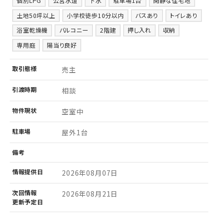
個別LPG
公営水道
下水
駐車場1台
閑静な住宅地
土地50坪以上
小学校徒歩10分以内
バスあり
トイレあり
浴室乾燥機
バルコニー
2階建
押し入れ
収納
専用庭
陽当り良好
取引
態様
売主
引渡
時期
相談
物件
現状
空室中
駐車場
屋外1台
備考
情報
提供日
2026年08月07日
次回情報
2026年08月21日
更新予定日