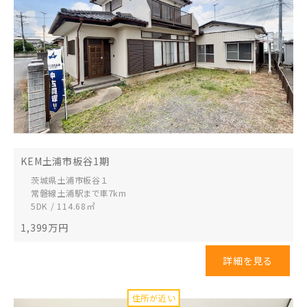
KEM土浦市板谷1期
茨城県土浦市
板谷１
常磐線土浦駅まで車7km
5DK / 114.68㎡
1,399
万円
詳細を見る