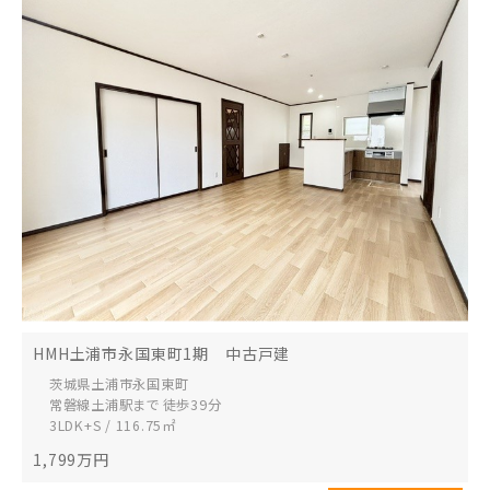
HMH土浦市永国東町1期 中古戸建
茨城県土浦市
永国東町
常磐線土浦駅まで 徒歩39分
3LDK+S / 116.75㎡
1,799
万円