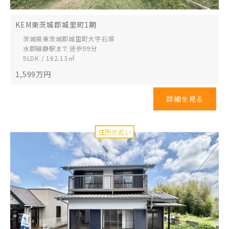
KEM東茨城郡城里町1期
茨城県東茨城郡城里町
大字石塚
水郡線静駅まで 徒歩99分
5LDK / 162.13㎡
1,599
万円
詳細を見る