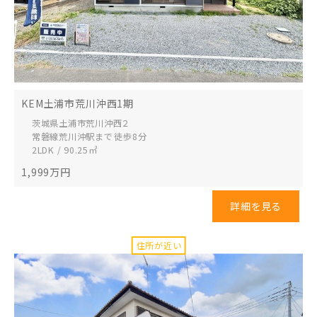
KEM土浦市荒川沖西1期
茨城県土浦市
荒川沖西２
常磐線荒川沖駅まで 徒歩8分
2LDK / 90.25㎡
1,999
万円
詳細を見る