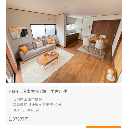
HMH土浦市右籾1期 中古戸建
茨城県土浦市
右籾
常磐線荒川沖駅まで 徒歩40分
3LDK / 78.66㎡
1,379
万円