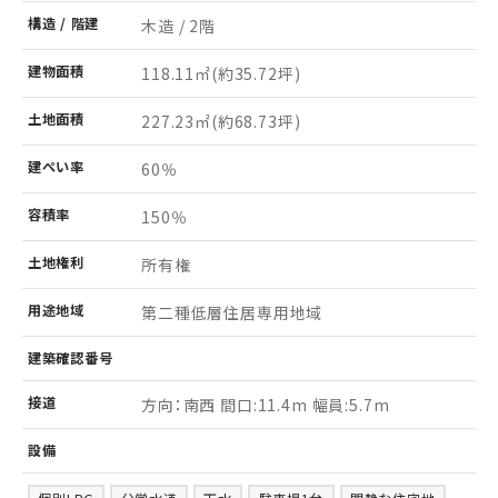
構造 /
階建
木造 / 2階
建物
面積
118.11㎡
(約35.72坪)
土地
面積
227.23㎡
(約68.73坪)
建ぺい率
60％
容積率
150％
土地
権利
所有権
用途
地域
第二種低層住居専用地域
建築
確認
番号
接道
方向：南西 間口:11.4m 幅員:5.7m
設備