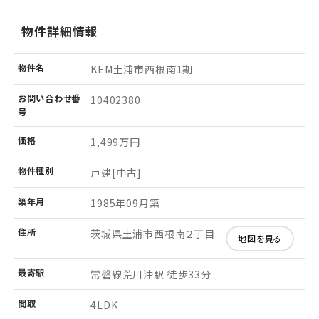
物件詳細情報
物件名
KEM土浦市西根南1期
お問い
合わせ
番
10402380
号
価格
1,499万円
物件
種別
戸建[中古]
築年月
1985年09月築
住所
茨城県土浦市西根南２丁目
地図を見る
最寄駅
常磐線荒川沖駅 徒歩33分
間取
4LDK