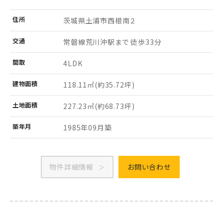
住所
茨城県土浦市
西根南２
交通
常磐線荒川沖駅まで 徒歩33分
間取
4LDK
建物
面積
118.11㎡
(約35.72坪)
土地
面積
227.23㎡
(約68.73坪)
築年月
1985年09月築
物件詳細情報
お問い合わせ