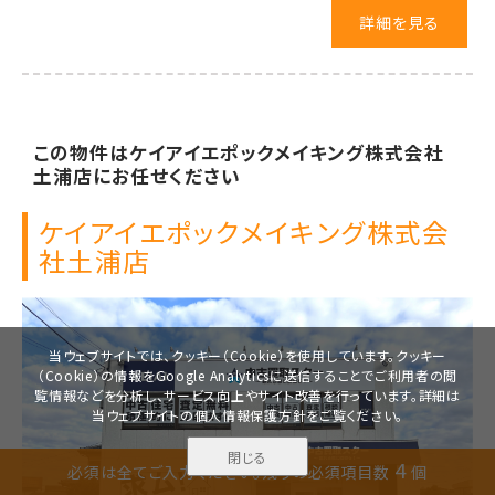
詳細を見る
この物件は
ケイアイエポックメイキング株式会社
土浦店に
お任せください
ケイアイエポックメイキング株式会
社
土浦店
当ウェブサイトでは、クッキー（Cookie）を使用しています。クッキー
（Cookie）の情報をGoogle Analyticsに送信することでご利用者の閲
覧情報などを分析し、サービス向上やサイト改善を行っています。詳細は
当ウェブサイトの
個人情報保護方針
をご覧ください。
閉じる
無料で
4
必須は全てご入力ください。
残りの必須項目数
個
資料請求
見学予約