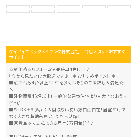
ケイアイエポックメイキング株式会社仙台店スタッフおすすめ
ポイント
☆新価格☆リフォーム済◆駐車4台以上♪
『今から見たい！』大歓迎です♪・.＊ おすすめポイント ＊・.
■駐車台数4台以上！お車を多くお持ちのご家族も大満足☆
彡
■建物面積45坪以上！一般的な建売住宅よりも大きなおうち
(^^)/
■５LDK＋S（納戸）の間取りは使い方自由自在！居室だけで
なく大きな収納部屋としても大活躍！
■家賃並みで支払できる月々5万円台(^^♪
▼リフォーム内容（2026年２月完成）