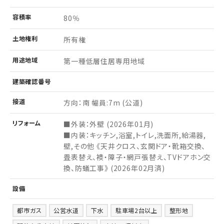
容積率
80％
土地
権利
所有権
用途
地域
第一種低層住居専用地域
建築
確認
番号
接道
方向：南 幅員:7m (公道)
リフォーム
■外装：外壁 (2026年01月)
■内装：キッチン,浴室,トイレ,洗面所,給湯器,
壁,その他 《天井クロス、玄関ドア・靴箱交換、
畳表替え、襖・障子・網戸張替え、TVドアホン交
換、防蟻工事》 (2026年02月済)
設備
都市ガス
公営水道
下水
駐車場2台以上
整形地