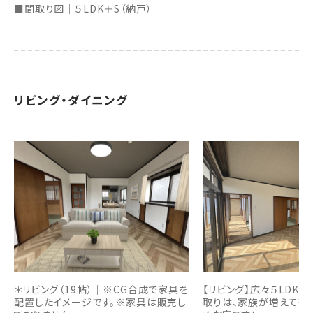
■間取り図｜５LDK＋S（納戸）
リビング・ダイニング
＊リビング（19帖）｜※CG合成で家具を
【リビング】広々５LDK＋
配置したイメージです。※家具は販売し
取りは、家族が増えても