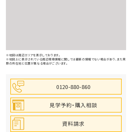
若竹幼稚園(500m)
仙台四郎丸郵便局(400m)
※地図は周辺エリアを表示しております。
※地図上に表示されている周辺環境情報に関しては最新の情報でない場合があり、また実
際の所在地と位置が異なる場合がございます。
仙台市立四郎丸小学校(550m)
0120-880-860
見学予約・購入相談
資料請求