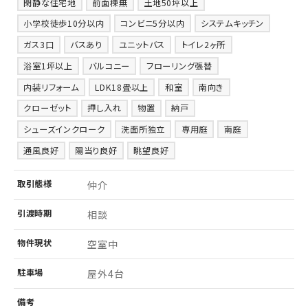
閑静な住宅地
前面棟無
土地50坪以上
小学校徒歩10分以内
コンビニ5分以内
システムキッチン
ガス3口
バスあり
ユニットバス
トイレ2ヶ所
浴室1坪以上
バルコニー
フローリング張替
内装リフォーム
LDK18畳以上
和室
南向き
クローゼット
押し入れ
物置
納戸
シューズインクローク
洗面所独立
専用庭
南庭
通風良好
陽当り良好
眺望良好
取引
態様
仲介
引渡
時期
相談
物件
現状
空室中
駐車場
屋外4台
備考