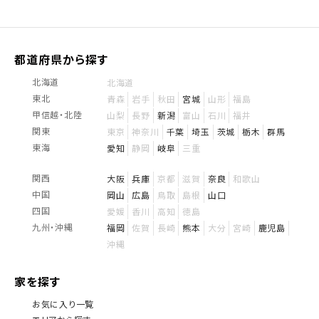
都道府県から探す
北海道
北海道
東北
青森
岩手
秋田
宮城
山形
福島
甲信越・北陸
山梨
長野
新潟
富山
石川
福井
関東
東京
神奈川
千葉
埼玉
茨城
栃木
群馬
東海
愛知
静岡
岐阜
三重
関西
大阪
兵庫
京都
滋賀
奈良
和歌山
中国
岡山
広島
鳥取
島根
山口
四国
愛媛
香川
高知
徳島
九州・沖縄
福岡
佐賀
長崎
熊本
大分
宮崎
鹿児島
沖縄
家を探す
お気に入り一覧