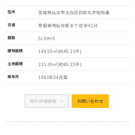
住所
宮城県仙台市太白区
四郎丸字昭和裏
交通
常磐線南仙台駅まで 徒歩41分
間取
5LDK+S
建物
面積
149.55㎡
(約45.23坪)
土地
面積
215.39㎡
(約65.15坪)
築年月
1983年04月築
物件詳細情報
お問い合わせ