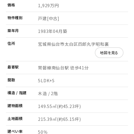
価格
1,929万円
物件
種別
戸建[中古]
築年月
1983年04月築
住所
宮城県仙台市太白区四郎丸字昭和裏
地図を見る
最寄駅
常磐線南仙台駅 徒歩41分
間取
5LDK+S
構造 /
階建
木造 / 2階
建物
面積
149.55㎡
(約45.23坪)
土地
面積
215.39㎡
(約65.15坪)
建ぺい率
50％