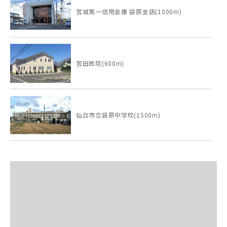
宮城第一信用金庫 袋原支店(1000m)
宮田医院(600m)
仙台市立袋原中学校(1500m)
ウジエスーパー 袋原店(1300m)
もりのなかま保育園 四郎丸園もぐもぐ＋(500m)