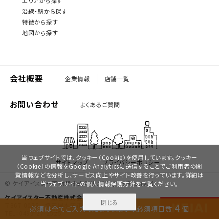
エリアから探す
沿線・駅から探す
特徴から探す
地図から探す
会社概要
企業情報
店舗一覧
お問い合わせ
よくあるご質問
当ウェブサイトでは、クッキー（Cookie）を使用しています。クッキー
サイトマップ
プライバシーポリシー
（Cookie）の情報をGoogle Analyticsに送信することでご利用者の閲
覧情報などを分析し、サービス向上やサイト改善を行っています。詳細は
© ケイアイスター不動産株式会社 All Rights Reserved.
当ウェブサイトの
個人情報保護方針
をご覧ください。
ケイアイスター不動産株式会社
閉じる
無料で
〒367-0035 埼玉県本庄市西富田762-1
4
必須は全てご入力ください。
残りの必須項目数
個
資料請求
見学予約
TEL：0495-27-2525