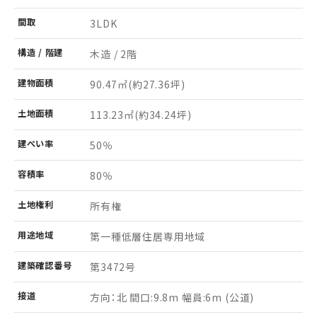
間取
3LDK
構造 /
階建
木造 / 2階
建物
面積
90.47㎡
(約27.36坪)
土地
面積
113.23㎡
(約34.24坪)
建ぺい率
50％
容積率
80％
土地
権利
所有権
用途
地域
第一種低層住居専用地域
建築
確認
番号
第3472号
接道
方向：北 間口:9.8m 幅員:6m (公道)