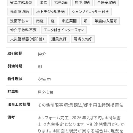
省エネ給湯器
出窓
採光2面
床下収納
全居室収納
洗面室収納
地上デジタル放送
シャンプドレッサー付き
洗面所独立
南庭
庭
家庭菜園
畑
年度内入居可
仲介手数料不要
モニタ付きインターフォン
火災警報器（報知機）
通風良好
陽当り良好
取引
態様
仲介
引渡
時期
即
物件
現状
空室中
駐車場
屋外1台
法令上の制限
その他制限事項:景観法/都市再生特別措置法
備考
＊リフォーム完工：2026年2月下旬。＊司法書
士は売主指定となります。＊別途諸費用が掛か
ります。 ＊図面と現況が異なる場合は、現況を