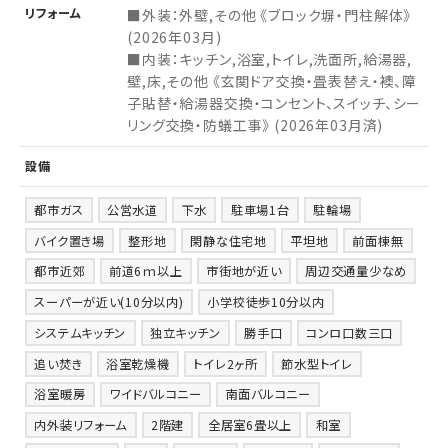
リフォーム
■外装：外壁,その他 《ブロック塀・門柱解体》
(2026年03月)
■内装：キッチン,浴室,トイレ,洗面所,給湯器,
壁,床,その他 《玄関ドア交換・畳表替え・襖、障
子貼替・給湯器交換・コンセント、スイッチ、シー
リング交換・防蟻工事》 (2026年03月済)
設備
都市ガス
公営水道
下水
駐車場1台
駐輪場
バイク置き場
整形地
閑静な住宅地
平坦地
前面棟無
都市近郊
前道6ｍ以上
市街地が近い
周辺交通量少なめ
スーパーが近い(10分以内)
小学校徒歩10分以内
システムキッチン
独立キッチン
勝手口
コンロ口数三口
追い焚き
浴室乾燥機
トイレ2ヶ所
節水型トイレ
浴室暖房
ワイドバルコニー
南面バルコニー
内外装リフォーム
2階建
全居室6畳以上
和室