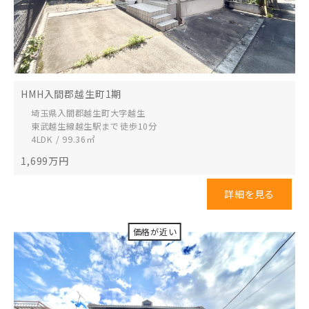
HMH入間郡越生町1期
埼玉県入間郡越生町
大字越生
東武越生線越生駅まで 徒歩10分
4LDK / 99.36㎡
1,699
万円
詳細を見る