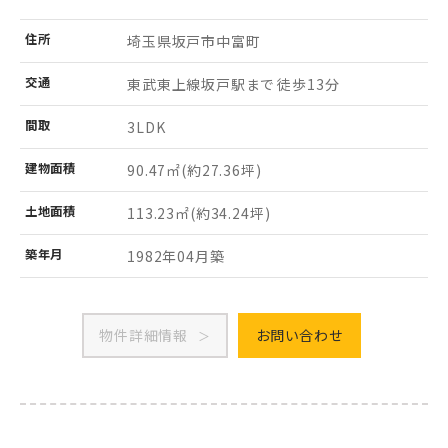
住所
埼玉県坂戸市
中富町
交通
東武東上線坂戸駅まで 徒歩13分
間取
3LDK
建物
面積
90.47㎡
(約27.36坪)
土地
面積
113.23㎡
(約34.24坪)
築年月
1982年04月築
物件詳細情報
お問い合わせ