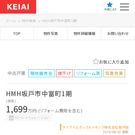
お気に入り
ホーム
物件検索
HMH坂戸市中富町1期
TOP
物件写真
物件詳細情報
お問い合わせ
お気に入り追加
中古戸建
現地販売会
値下げ
リフォーム済
写真充実
HMH坂戸市中富町1期
[価格]
1,699
万円
(リフォーム費用を含む)
ローンシミュレーション
ケイアイエポックメイキング株式会社坂戸店
2026/08/02 更新