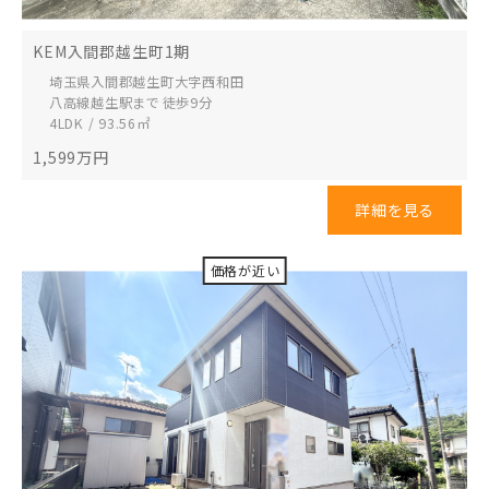
KEM入間郡越生町1期
埼玉県入間郡越生町
大字西和田
八高線越生駅まで 徒歩9分
4LDK / 93.56㎡
1,599
万円
詳細を見る