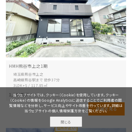
HMH熊谷市上之1期
埼玉県熊谷市
上之
高崎線熊谷駅まで 徒歩37分
3LDK+S / 117.85㎡
1,799
万円
当ウェブサイトでは、クッキー（Cookie）を使用しています。クッキー
（Cookie）の情報をGoogle Analyticsに送信することでご利用者の閲
覧情報などを分析し、サービス向上やサイト改善を行っています。詳細は
詳細を見る
当ウェブサイトの
個人情報保護方針
をご覧ください。
閉じる
無料で
資料請求
見学予約