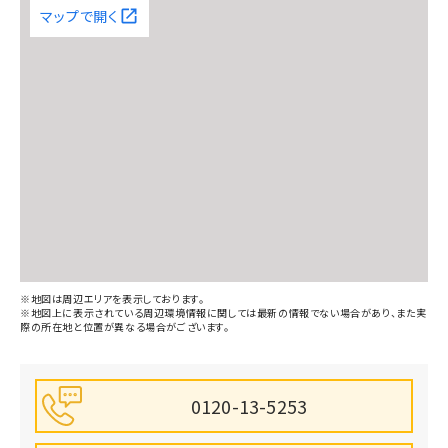
マップで開く
ドラッグセイムス坂戸中富店(169m)
ワークマン坂戸店(704m)
坂戸郵便局(2417m)
※地図は周辺エリアを表示しております。
※地図上に表示されている周辺環境情報に関しては最新の情報でない場合があり、また実
際の所在地と位置が異なる場合がございます。
埼玉縣信用金庫坂戸支店(1072m)
0120-13-5253