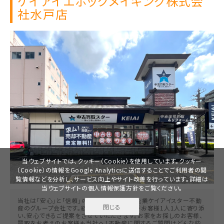
ケイアイエポックメイキング株式会
社
水戸店
当ウェブサイトでは、クッキー（Cookie）を使用しています。クッキー
（Cookie）の情報をGoogle Analyticsに送信することでご利用者の閲
覧情報などを分析し、サービス向上やサイト改善を行っています。詳細は
当ウェブサイトの
個人情報保護方針
をご覧ください。
当社は「安心」と「信頼」の東証プライム上場企業ケイアイスター不動
閉じる
産のグループ会社です。経験豊富なスタッフがお客様1人1人に寄り添
無料で
い、安心できるご提案をさせていただきます。お家をお探しのお客様、
資料請求
見学予約
買取をお考えのお客様も当社へ！不動産に関するご質問はどんな些