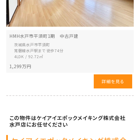
HMH水戸市平須町1期 中古戸建
茨城県水戸市
平須町
常磐線水戸駅まで 徒歩74分
4LDK / 92.72㎡
1,299
万円
詳細を見る
この物件は
ケイアイエポックメイキング株式会社
水戸店に
お任せください