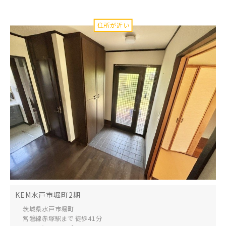
KEM水戸市堀町2期
茨城県水戸市
堀町
常磐線赤塚駅まで 徒歩41分