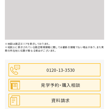
フードオフストッカー元吉田店(700m)
フードオフストッカー元吉田店：徒歩9分（700ｍ）
荒谷街区公園(750m)
※地図は周辺エリアを表示しております。
荒谷街区公園：徒歩10分（750ｍ）
※地図上に表示されている周辺環境情報に関しては最新の情報でない場合があり、また実
際の所在地と位置が異なる場合がございます。
会沢内科クリニック(1200m)
0120-13-3530
見学予約・購入相談
資料請求