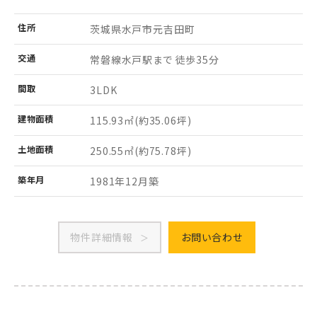
住所
茨城県水戸市
元吉田町
交通
常磐線水戸駅まで 徒歩35分
間取
3LDK
建物
面積
115.93㎡
(約35.06坪)
土地
面積
250.55㎡
(約75.78坪)
築年月
1981年12月築
物件詳細情報
お問い合わせ