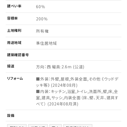
建ぺい率
60％
容積率
200％
土地
権利
所有権
用途
地域
準住居地域
建築
確認
番号
接道
方向：西 幅員:2.6m (公道)
リフォーム
■外装：外壁,屋根,外装全面,その他 《ウッドデ
ッキ等》 (2024年08月)
■内装：キッチン,浴室,トイレ,洗面所,壁,床,全
室,建具,サッシ,内装全面（床、壁、天井、建具す
べて） (2024年08月済)
設備