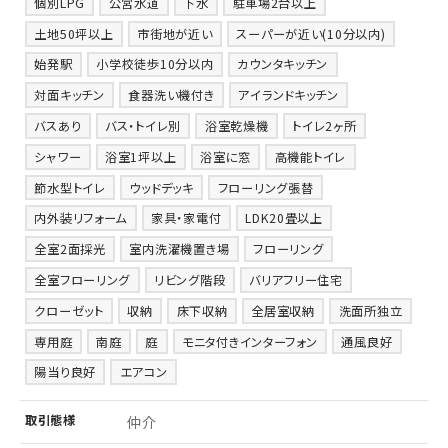
個別LPG
公営水道
下水
駐車場2台以上
土地50坪以上
市街地が近い
スーパーが近い(10分以内)
始発駅
小学校徒歩10分以内
カウンタキッチン
対面キッチン
食器洗い機付き
アイランドキッチン
バスあり
バス・トイレ別
浴室乾燥機
トイレ2ヶ所
シャワー
浴室1坪以上
浴室に窓
高機能トイレ
節水型トイレ
ウッドデッキ
フローリング張替
内外装リフォーム
家具・家電付
LDK20畳以上
全室2面採光
室内洗濯機置き場
フローリング
全室フローリング
リビング階段
バリアフリー住宅
クローゼット
収納
床下収納
全居室収納
洗面所独立
専用庭
南庭
庭
モニタ付きインターフォン
通風良好
陽当り良好
エアコン
取引
態様
仲介