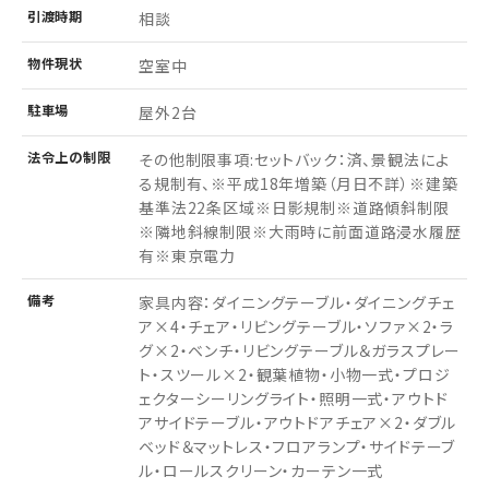
引渡
時期
相談
物件
現状
空室中
駐車場
屋外2台
法令上の制限
その他制限事項:セットバック：済、景観法によ
る規制有、※平成18年増築（月日不詳）※建築
基準法22条区域※日影規制※道路傾斜制限
※隣地斜線制限※大雨時に前面道路浸水履歴
有※東京電力
備考
家具内容：ダイニングテーブル・ダイニングチェ
ア×4・チェア・リビングテーブル・ソファ×2・ラ
グ×2・ベンチ・リビングテーブル＆ガラスプレー
ト・スツール×2・観葉植物・小物一式・プロジ
ェクターシーリングライト・照明一式・アウトド
アサイドテーブル・アウトドアチェア×2・ダブル
ベッド＆マットレス・フロアランプ・サイドテーブ
ル・ロールスクリーン・カーテン一式