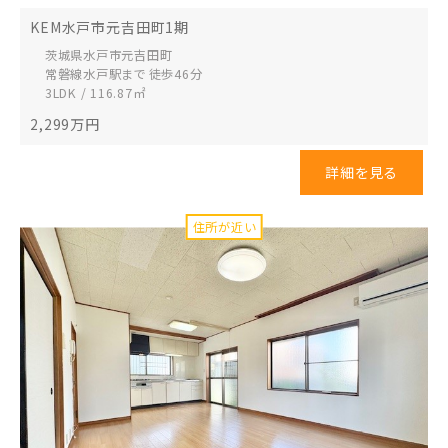
KEM水戸市元吉田町1期
茨城県水戸市
元吉田町
常磐線水戸駅まで 徒歩46分
3LDK / 116.87㎡
2,299
万円
詳細を見る