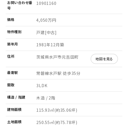
お問い
合わせ
番
10901160
号
価格
4,050万円
物件
種別
戸建[中古]
築年月
1981年12月築
住所
茨城県水戸市元吉田町
地図を見る
最寄駅
常磐線水戸駅 徒歩35分
間取
3LDK
構造 /
階建
木造 / 2階
建物
面積
115.93㎡
(約35.06坪)
土地
面積
250.55㎡
(約75.78坪)