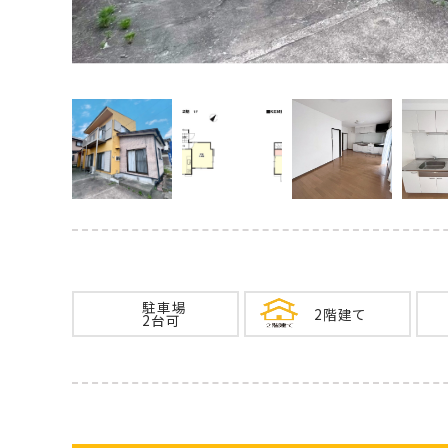
駐車場
2階建て
2台可