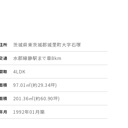
茨城県東茨城郡城里町
大字石塚
住所
水郡線静駅まで車8km
交通
4LDK
間取
97.01㎡
(約29.34坪)
面積
201.36㎡
(約60.90坪)
面積
1992年01月築
年月