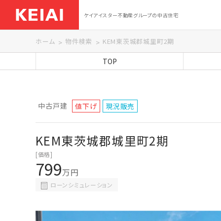
ケイアイスター不動産グループの中古住宅
ホーム
物件検索
KEM東茨城郡城里町2期
TOP
中古戸建
値下げ
現況販売
KEM東茨城郡城里町2期
[価格]
799
万円
ローンシミュレーション