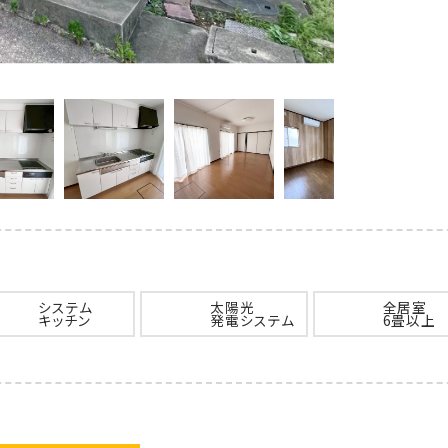
システム
太陽光
全居室
キッチン
発電システム
6畳以上