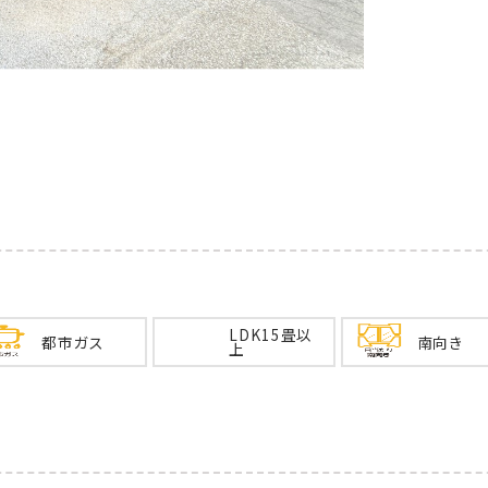
LDK15畳以
都市ガス
南向き
上