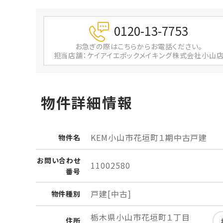
0120-13-7753
お急ぎの際は
こちらからお電話ください。
担当店舗：ケイアイエポックメイキング株式会社小山
物件詳細情報
KEM小山市花垣町１期中古戸建
物件名
お問い
合わせ
11002580
番号
戸建[中古]
物件
種別
栃木県小山市花垣町１丁目
住所