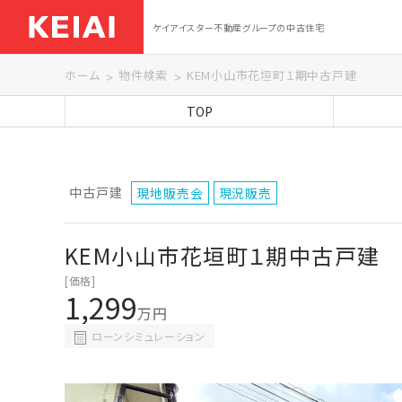
ケイアイスター不動産グループの中古住宅
ホーム
物件検索
KEM小山市花垣町１期中古戸建
TOP
中古戸建
現地販売会
現況販売
KEM小山市花垣町１期中古戸建
[価格]
1,299
万円
ローンシミュレーション