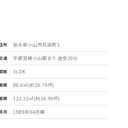
栃木県小山市
花垣町１
住所
宇都宮線小山駅まで 徒歩20分
交通
3LDK
間取
88.6㎡
(約26.79坪)
面積
122.32㎡
(約36.99坪)
面積
1985年04月築
年月