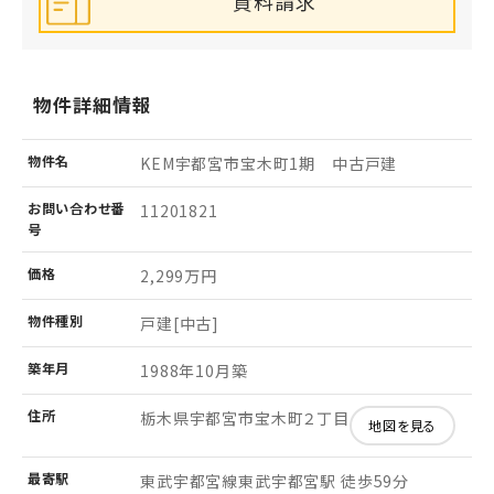
資料請求
物件詳細情報
物件名
KEM宇都宮市宝木町1期 中古戸建
お問い
合わせ
番
11201821
号
価格
2,299万円
物件
種別
戸建[中古]
築年月
1988年10月築
住所
栃木県宇都宮市宝木町２丁目
地図を見る
最寄駅
東武宇都宮線東武宇都宮駅 徒歩59分