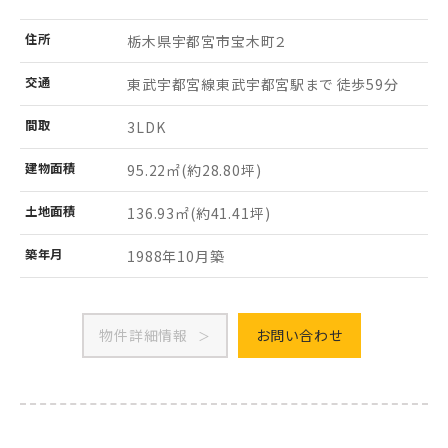
住所
栃木県宇都宮市
宝木町２
交通
東武宇都宮線東武宇都宮駅まで 徒歩59分
間取
3LDK
建物
面積
95.22㎡
(約28.80坪)
土地
面積
136.93㎡
(約41.41坪)
築年月
1988年10月築
物件詳細情報
お問い合わせ