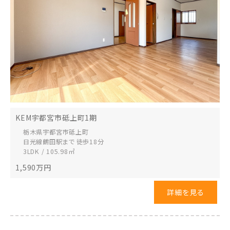
KEM宇都宮市砥上町1期
栃木県宇都宮市
砥上町
日光線鶴田駅まで 徒歩18分
3LDK / 105.98㎡
1,590
万円
詳細を見る