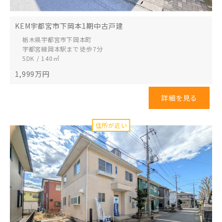
KEM宇都宮市下岡本1期中古戸建
栃木県宇都宮市
下岡本町
宇都宮線岡本駅まで 徒歩7分
5DK / 140㎡
1,999
万円
詳細を見る