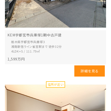
KEM宇都宮市兵庫塚1期中古戸建
栃木県宇都宮市
兵庫塚３
湘南新宿ライン雀宮駅まで 徒歩32分
4LDK+S / 111.79㎡
1,599
万円
詳細を見る