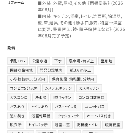
リフォーム
■外装：外壁,屋根,その他 《雨樋塗装》 (2026
年08月)
■内装：キッチン,浴室,トイレ,洗面所,給湯器,
壁,床,建具,その他 《勝手口撤去、和室→洋室
に変更、畳表替え、襖・障子貼替えなど》 (2026
年08月完了予定)
設備
個別LPG
公営水道
下水
駐車場2台以上
整形地
閑静な住宅地
開発分譲地内
前道6ｍ以上
小学校徒歩10分以内
保育施設・幼稚園5分以内
コンビニ5分以内
システムキッチン
ガスキッチン
ガスコンロ
浄水器
I型キッチン
コンロ口数三口
バスあり
トイレあり
バス・トイレ別
ユニットバス
追い焚き
浴室乾燥機
ウォシュレット
オートバス付き
脱衣所
トイレ2ヶ所
浴室に窓
高機能トイレ
暖房便座