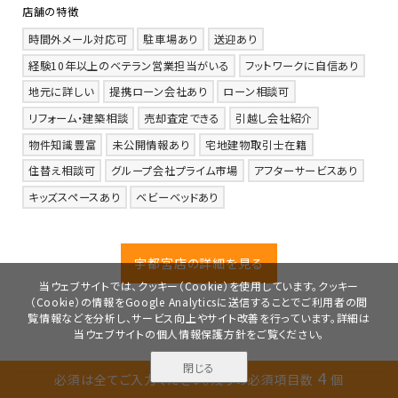
店舗の特徴
時間外メール対応可
駐車場あり
送迎あり
経験10年以上のベテラン営業担当がいる
フットワークに自信あり
地元に詳しい
提携ローン会社あり
ローン相談可
リフォーム・建築相談
売却査定できる
引越し会社紹介
物件知識豊富
未公開情報あり
宅地建物取引士在籍
住替え相談可
グループ会社プライム市場
アフターサービスあり
キッズスペースあり
ベビーベッドあり
宇都宮店の詳細を見る
当ウェブサイトでは、クッキー（Cookie）を使用しています。クッキー
（Cookie）の情報をGoogle Analyticsに送信することでご利用者の閲
覧情報などを分析し、サービス向上やサイト改善を行っています。詳細は
当ウェブサイトの
個人情報保護方針
をご覧ください。
閉じる
無料で
4
必須は全てご入力ください。
残りの必須項目数
個
資料請求
見学予約