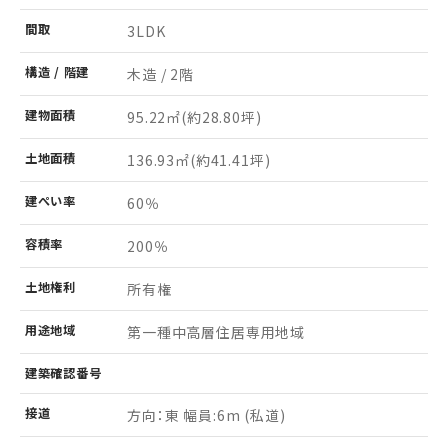
間取
3LDK
構造 /
階建
木造 / 2階
建物
面積
95.22㎡
(約28.80坪)
土地
面積
136.93㎡
(約41.41坪)
建ぺい率
60％
容積率
200％
土地
権利
所有権
用途
地域
第一種中高層住居専用地域
建築
確認
番号
接道
方向：東 幅員:6m (私道)