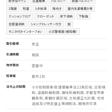
節水型トイレ
浴室暖房
バルコニー
南面バルコニー
2階建
和室
3点給湯
南向き
室内洗濯機置き場
クッションフロア
クローゼット
床下収納
下駄箱
全居室収納
シャンプドレッサー付き
庭
モニタ付きインターフォン
火災警報器（報知機）
取引
態様
売主
引渡
時期
相談
物件
現状
空室中
駐車場
屋外2台
法令上の制限
その他制限事項:建築基準法22条区域、日影規
制、道路斜線制限、隣地斜線制限、宇都宮市景
観条例、景観計画区域、立地適正化計画、宅地
造成及び特定盛土等規制法、開発許可済