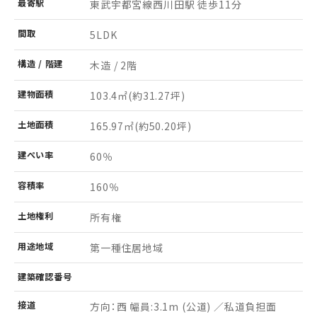
最寄駅
東武宇都宮線西川田駅 徒歩11分
間取
5LDK
構造 /
階建
木造 / 2階
建物
面積
103.4㎡
(約31.27坪)
土地
面積
165.97㎡
(約50.20坪)
建ぺい率
60％
容積率
160％
土地
権利
所有権
用途
地域
第一種住居地域
建築
確認
番号
接道
方向：西 幅員:3.1m (公道) ／私道負担面