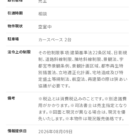
売主
引渡
時期
相談
物件
現状
空室中
駐車場
カースペース 2台
法令上の制限
その他制限事項:建築基準法22条区域、日影規
制、道路斜線制限、隣地斜線制限、景観法、宇
都宮市景観条例、景観計画区域、都市再生特
別措置法、立地適正化計画、宅地造成及び特
定盛土等規制法、航空法、再建築の際は狭あい
協議が必要です。
備考
※税込とは消費税込みのことです。※別途諸費
用がかかります。※司法書士は売主指定となり
ます。※図面と現況が異なる場合は、現況を優
先いたします。※本物件は現況販売価格です。
情報
提供日
2026年08月09日