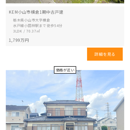
KEM小山市横倉1期中古戸建
栃木県小山市
大字横倉
水戸線小田林駅まで 徒歩54分
3LDK / 70.37㎡
1,799
万円
詳細を見る