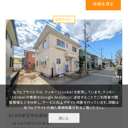
詳細を見る
当ウェブサイトでは、クッキー（Cookie）を使用しています。クッキー
（Cookie）の情報をGoogle Analyticsに送信することでご利用者の閲
覧情報などを分析し、サービス向上やサイト改善を行っています。詳細は
当ウェブサイトの
個人情報保護方針
をご覧ください。
KEM宇都宮市兵庫塚1期中古戸建
閉じる
無料で
栃木県宇都宮市
兵庫塚３
資料請求
見学予約