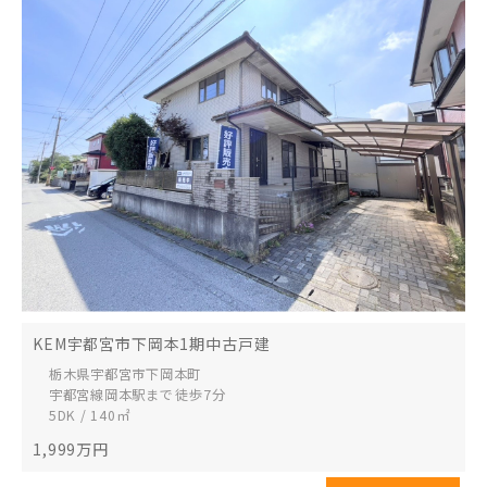
KEM宇都宮市下岡本1期中古戸建
栃木県宇都宮市
下岡本町
宇都宮線岡本駅まで 徒歩7分
5DK / 140㎡
1,999
万円