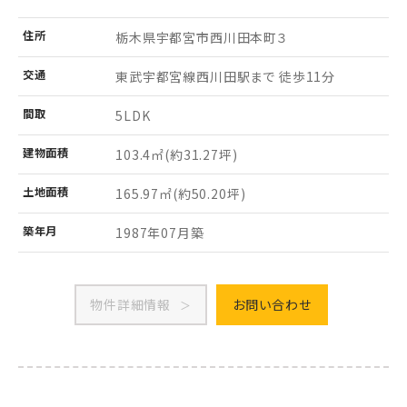
住所
栃木県宇都宮市
西川田本町３
交通
東武宇都宮線西川田駅まで 徒歩11分
間取
5LDK
建物
面積
103.4㎡
(約31.27坪)
土地
面積
165.97㎡
(約50.20坪)
築年月
1987年07月築
物件詳細情報
お問い合わせ