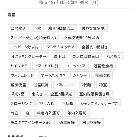
積:6.49㎡ (私道負担割合:1/1)
設備
公営水道
下水
駐車場2台以上
閑静な住宅地
スーパーが近い(10分以内)
小学校徒歩10分以内
コンビニ5分以内
システムキッチン
食器洗い機付き
IHクッキングヒーター
勝手口
コンロ口数三口
バスあり
トイレあり
バス・トイレ別
ユニットバス
浴室乾燥機
ウォシュレット
オートバス付き
シャワー
浴室に窓
暖房便座
浴室暖房
バルコニー
2階建
和室
採光2面
南向き
全室2面採光
室内洗濯機置き場
フローリング
押し入れ
下駄箱
シャンプドレッサー付き
南庭
庭
年度内入居可
年内入居可
モニタ付きインターフォン
通風良好
陽当り良好
取引
態様