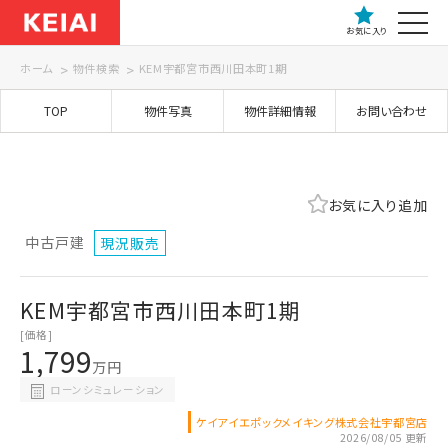
お気に入り
ホーム
物件検索
KEM宇都宮市西川田本町1期
TOP
物件写真
物件詳細情報
お問い合わせ
お気に入り追加
中古戸建
現況販売
KEM宇都宮市西川田本町1期
[価格]
1,799
万円
ローンシミュレーション
ケイアイエポックメイキング株式会社宇都宮店
2026/08/05 更新