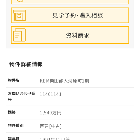
見学予約・購入相談
資料請求
物件詳細情報
物件名
KEM柴田郡大河原町1期
お問い
合わせ
番
11401141
号
価格
1,549万円
物件
種別
戸建[中古]
築年月
1991年12月築