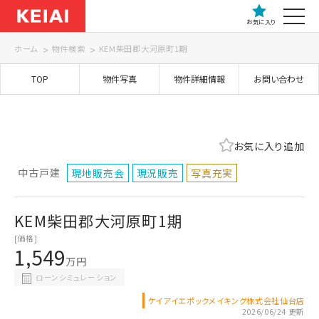
お気に入り
ホーム
物件検索
KEM柴田郡大河原町1期
TOP
物件写真
物件詳細情報
お問い合わせ
お気に入り追加
中古戸建
現地販売会
現況販売
写真充実
KEM柴田郡大河原町1期
[価格]
1,549
万円
ローンシミュレーション
ケイアイエポックメイキング株式会社仙台店
2026/06/24 更新