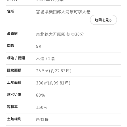
住所
宮城県柴田郡大河原町字大巻
地図を見る
最寄駅
東北線大河原駅 徒歩30分
間取
5K
構造 /
階建
木造 / 2階
建物
面積
75.5㎡
(約22.83坪)
土地
面積
330㎡
(約99.81坪)
建ぺい率
60％
容積率
150％
土地
権利
所有権