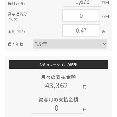
万円
毎月返済分
賞与返済分
万円
（※2）
％
金利
（※3）
借入年数
シミュレーションの結果
月々の支払金額
円
賞与月の支払金額
円