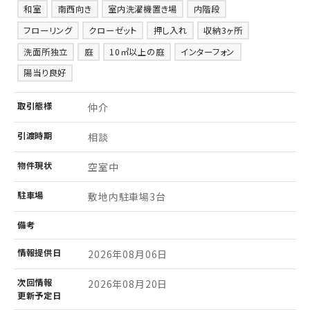
和室
南西向き
室内洗濯機置き場
内階段
フローリング
クローゼット
押し入れ
収納3ヶ所
洗面所独立
庭
10㎡以上の庭
インターフォン
陽当り良好
取引
態様
仲介
引渡
時期
相談
物件
現状
空室中
駐車場
敷地内駐車場3台
備考
情報
提供日
2026年08月06日
次回情報
2026年08月20日
更新予定日