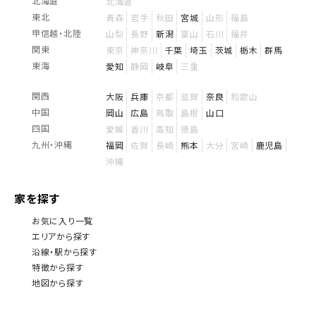
北海道
北海道
東北
青森
岩手
秋田
宮城
山形
福島
甲信越・北陸
山梨
長野
新潟
富山
石川
福井
関東
東京
神奈川
千葉
埼玉
茨城
栃木
群馬
東海
愛知
静岡
岐阜
三重
関西
大阪
兵庫
京都
滋賀
奈良
和歌山
中国
岡山
広島
鳥取
島根
山口
四国
愛媛
香川
高知
徳島
九州・沖縄
福岡
佐賀
長崎
熊本
大分
宮崎
鹿児島
沖縄
家を探す
お気に入り一覧
エリアから探す
沿線・駅から探す
特徴から探す
地図から探す