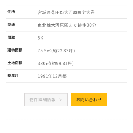
住所
宮城県柴田郡大河原町
字大巻
交通
東北線大河原駅まで 徒歩30分
間取
5K
建物
面積
75.5㎡
(約22.83坪)
土地
面積
330㎡
(約99.81坪)
築年月
1991年12月築
物件詳細情報
お問い合わせ