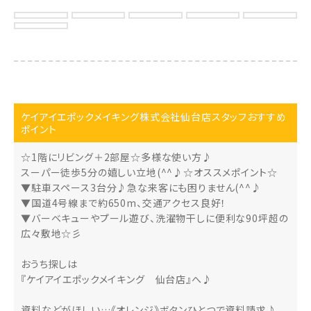
ケイアイエポックメイキング株式会社仙台店スタッフおすすめ
ポイント
☆1階にリビング＋2部屋☆多様な使い方♪
スーパー徒歩5分の嬉しい立地(^^♪☆オススメポイント☆
▼駐車スペース3台分♪急な来客にも困りません(^^♪
▼国道4号線まで約650m、交通アクセス良好！
▼バーベキューやプール遊び、洗濯物干しに便利な90坪超の
広々敷地☆彡
おうち探しは
『ケイアイエポックメイキング 仙台店』へ♪
資料などがほしい…《オレンジ》ボタンひとつで資料請求♪