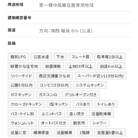
用途
地域
第一種中高層住居専用地域
建築
確認
番号
接道
方向：南西 幅員:6m (公道)
設備
個別LPG
公営水道
下水
スレート葺
駐車場2台以上
緑豊かな住宅地
前面棟無
土地50坪以上
前道6ｍ以上
リバーサイド
周辺交通量少なめ
スーパーが近い(10分以内)
公園5分以内
コンビニ5分以内
システムキッチン
ガスキッチン
ガスコンロ
グリルオーブン付き
クローズドキッチン
I型キッチン
バスあり
トイレあり
バス・トイレ別
ユニットバス
追い焚き
浴室乾燥機
ウォシュレット
オートバス付き
脱衣所
シャワー
浴室に窓
暖房便座
浴室暖房
2階建
全居室6畳以上