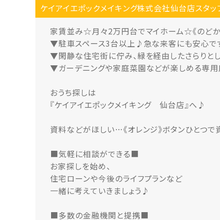
ケイアイエポックメイキング株式会社仙台店スタッ
家賃並み☆月々2万円台でマイホーム☆《のどか
▼駐車スペース3台以上♪急な来客にも安心で
▼閑静な住宅街に佇み、緑を経由したさらりと
▼ガーデニングや家庭菜園などが楽しめる専用庭
おうち探しは
『ケイアイエポックメイキング 仙台店』へ♪
資料などがほしい…《オレンジ》ボタンひとつで
■気軽に相談ができる■
お家探しを始め、
住宅ローンや今後のライフプランなど
一緒に考えていきましょう♪
■多数の金融機関と提携■