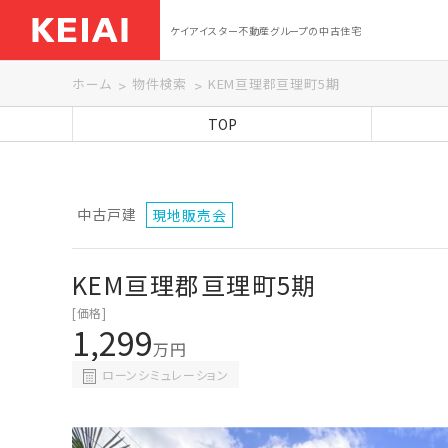
ケイアイスター不動産グループの中古住宅
ホーム
物件検索
KEM亘理郡亘理町5期
TOP
中古戸建
現地販売会
KEM亘理郡亘理町5期
[価格]
1,299
万円
ローンシミュレーション