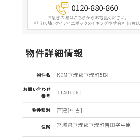
0120-880-860
お急ぎの際は
こちらからお電話ください。
担当店舗：ケイアイエポックメイキング株式会社仙台
物件詳細情報
KEM亘理郡亘理町5期
物件名
お問い
合わせ
11401161
番号
戸建[中古]
物件
種別
宮城県亘理郡亘理町吉田字中原
住所