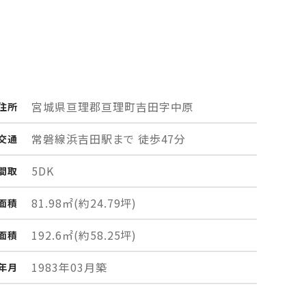
宮城県亘理郡亘理町
吉田字中原
住所
常磐線浜吉田駅まで 徒歩47分
交通
5DK
間取
81.98㎡
(約24.79坪)
面積
192.6㎡
(約58.25坪)
面積
1983年03月築
年月