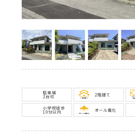
駐車場
2階建て
2台可
小学校徒歩
オール電化
10分以内