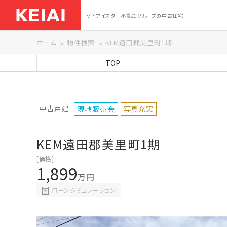
ケイアイスター不動産グループの中古住宅
ホーム
物件検索
KEM遠田郡美里町1期
TOP
中古戸建
現地販売会
写真充実
KEM遠田郡美里町1期
[価格]
1,899
万円
ローンシミュレーション