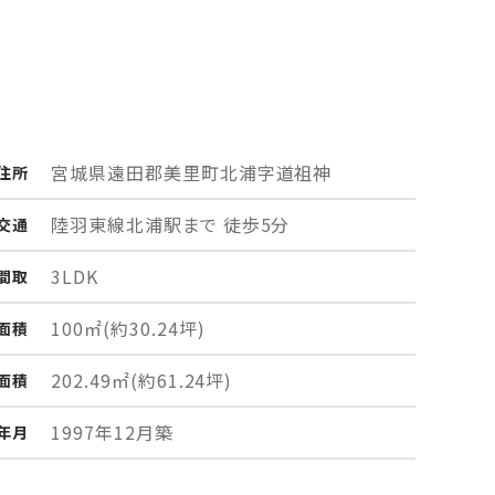
宮城県遠田郡美里町
北浦字道祖神
住所
陸羽東線北浦駅まで 徒歩5分
交通
3LDK
間取
100㎡
(約30.24坪)
面積
202.49㎡
(約61.24坪)
面積
1997年12月築
年月