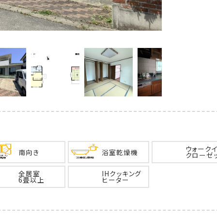
ウォーク
南向き
浴室乾燥機
クローゼ
全居室
IHクッキング
6畳以上
ヒーター