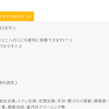
フおすすめポイント
車2台可☆
！どこへ行くにも軽快に移動できます(^^♪
うちです☆彡
資料請求♪
粧台交換、トイレ交換、玄関交換、天井・壁クロス張替、襖張替・
工事、植栽伐採、室内外クリーニング等