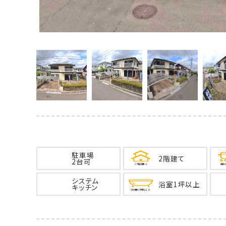
駐車場
2階建て
2台可
システム
浴室1坪以上
キッチン