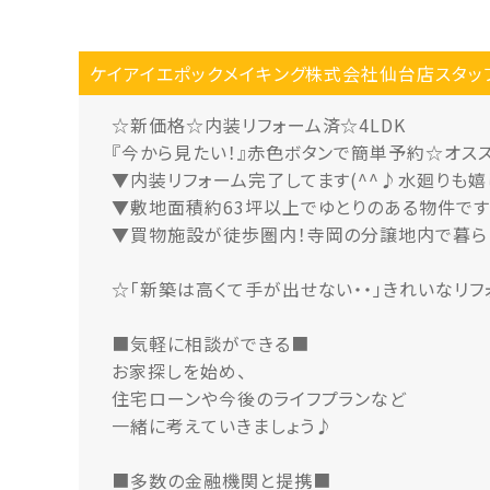
ケイアイエポックメイキング株式会社仙台店スタッ
☆新価格☆内装リフォーム済☆4LDK
『今から見たい！』赤色ボタンで簡単予約☆オス
▼内装リフォーム完了してます(^^♪水廻りも
▼敷地面積約63坪以上でゆとりのある物件で
▼買物施設が徒歩圏内！寺岡の分譲地内で暮ら
☆「新築は高くて手が出せない・・」きれいなリ
■気軽に相談ができる■
お家探しを始め、
住宅ローンや今後のライフプランなど
一緒に考えていきましょう♪
■多数の金融機関と提携■