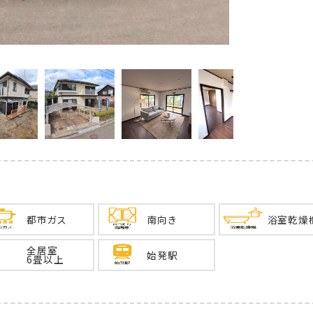
都市ガス
南向き
浴室乾燥
全居室
始発駅
6畳以上