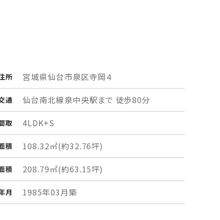
宮城県仙台市泉区
寺岡４
住所
仙台南北線泉中央駅まで 徒歩80分
交通
4LDK+S
間取
108.32㎡
(約32.76坪)
面積
208.79㎡
(約63.15坪)
面積
1985年03月築
年月