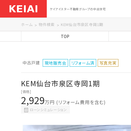
ケイアイスター不動産グループの中古住宅
ホーム
物件検索
KEM仙台市泉区寺岡1期
TOP
中古戸建
現地販売会
リフォーム済
写真充実
KEM仙台市泉区寺岡1期
[価格]
2,929
万円
(リフォーム費用を含む)
ローンシミュレーション