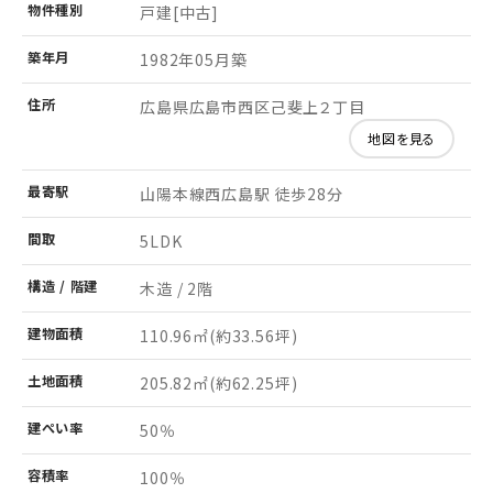
物件
種別
戸建[中古]
築年月
1982年05月築
住所
広島県広島市西区己斐上２丁目
地図を見る
最寄駅
山陽本線西広島駅 徒歩28分
間取
5LDK
構造 /
階建
木造 / 2階
建物
面積
110.96㎡
(約33.56坪)
土地
面積
205.82㎡
(約62.25坪)
建ぺい率
50％
容積率
100％