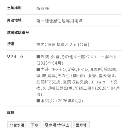
土地
権利
所有権
用途
地域
第一種低層住居専用地域
建築
確認
番号
接道
方向：南東 幅員:6.2m (公道)
リフォーム
■外装：外壁,その他 《一部バルコニー解体》
(2026年04月)
■内装：キッチン,浴室,トイレ,洗面所,給湯器,
壁,床,建具,その他 《襖・網戸張替、畳表替え、
玄関ドア交換、玄関収納交換、エコキュート交
換、火災報知器設置、防蟻工事》 (2026年04月
済)
■水回り： (2026年04月)
設備
公営水道
下水
駐車場2台以上
整形地