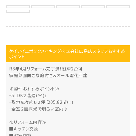
ケイアイエポックメイキング株式会社広島店スタッフおすすめ
ポイント
R8年4月リフォーム完了済！駐車2台可
家庭菜園向きな庭付き＆オール電化戸建
≪物件おすすめポイント≫
・5LDK２階建(^^)/
・敷地広々約６２坪（205.82㎡）！！
・全室２面採光で明るい室内♪
≪リフォーム内容≫
■キッチン交換
■浴室交換