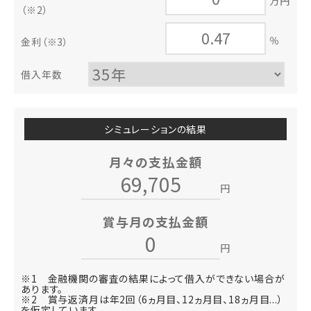
万円
（※2）
％
金利
（※3）
借入年数
シミュレーションの結果
月々の支払金額
円
賞与月の支払金額
円
※1 金融機関の審査の結果によって借入ができない場合が
あります。
※2 賞与返済月は年2回（6ヵ月目、12ヵ月目、18ヵ月目...）
を仮定しています。