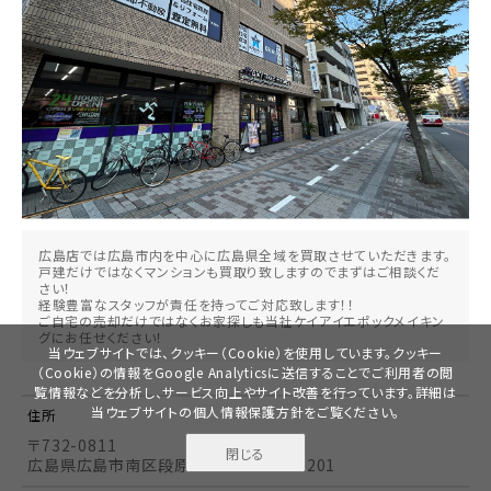
広島店では広島市内を中心に広島県全域を買取させていただきます。
戸建だけではなくマンションも買取り致しますのでまずはご相談くだ
さい！
経験豊富なスタッフが責任を持ってご対応致します！！
ご自宅の売却だけではなくお家探しも当社ケイアイエポックメイキン
グにお任せください！
当ウェブサイトでは、クッキー（Cookie）を使用しています。クッキー
（Cookie）の情報をGoogle Analyticsに送信することでご利用者の閲
覧情報などを分析し、サービス向上やサイト改善を行っています。詳細は
当ウェブサイトの
個人情報保護方針
をご覧ください。
住所
〒732-0811
閉じる
無料で
広島県広島市南区段原2-13-7妻木ビル201
資料請求
見学予約