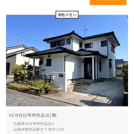
KEM廿日市市阿品台1期
広島県廿日市
市阿品台５
山陽本線阿品駅まで 徒歩22分