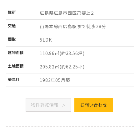
住所
広島県広島市西区
己斐上２
交通
山陽本線西広島駅まで 徒歩28分
間取
5LDK
建物
面積
110.96㎡
(約33.56坪)
土地
面積
205.82㎡
(約62.25坪)
築年月
1982年05月築
物件詳細情報
お問い合わせ