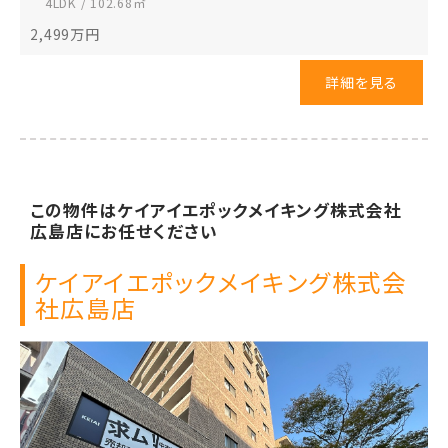
4LDK / 102.68㎡
2,499
万円
詳細を見る
この物件は
ケイアイエポックメイキング株式会社
広島店に
お任せください
ケイアイエポックメイキング株式会
社
広島店