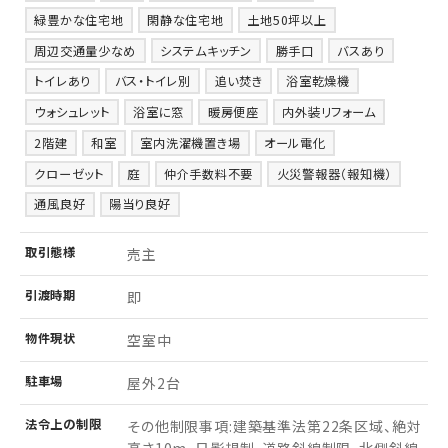
緑豊かな住宅地
閑静な住宅地
土地50坪以上
周辺交通量少なめ
システムキッチン
勝手口
バスあり
トイレあり
バス・トイレ別
追い焚き
浴室乾燥機
ウォシュレット
浴室に窓
暖房便座
内外装リフォーム
2階建
和室
室内洗濯機置き場
オール電化
クローゼット
庭
仲介手数料不要
火災警報器（報知機）
通風良好
陽当り良好
取引
態様
売主
引渡
時期
即
物件
現状
空室中
駐車場
屋外2台
法令上の制限
その他制限事項:建築基準法第22条区域、絶対