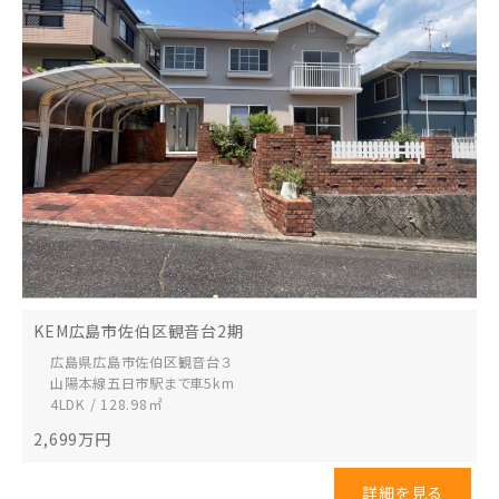
KEM広島市佐伯区観音台2期
広島県広島市佐伯区
観音台３
山陽本線五日市駅まで車5km
4LDK / 128.98㎡
2,699
万円
詳細を見る