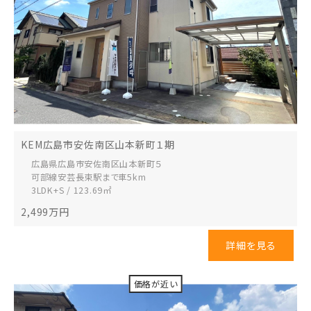
KEM広島市安佐南区山本新町１期
広島県広島市安佐南区
山本新町５
可部線安芸長束駅まで車5km
3LDK+S / 123.69㎡
2,499
万円
詳細を見る