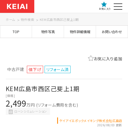
お気に入り
ホーム
物件検索
KEM広島市西区己斐上1期
TOP
物件写真
物件詳細情報
お問い合わせ
お気に入り追加
中古戸建
値下げ
リフォーム済
KEM広島市西区己斐上1期
[価格]
2,499
万円
(リフォーム費用を含む)
ローンシミュレーション
ケイアイエポックメイキング株式会社広島店
2026/08/03 更新