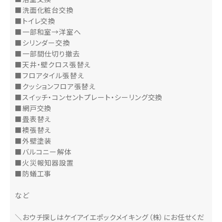
■洗面化粧台交換
■トイレ交換
■一部和室→洋室へ
■シリンダー交換
■一部間仕切り撤去
■天井・壁クロス張替え
■フロアタイル張替え
■クッションフロア張替え
■スイッチ・コンセントプレート・シーリング交換
■網戸交換
■畳表替え
■襖張替え
■外壁塗装
■バルコニー解体
■火災報知器設置
■防蟻工事
など
＼おウチ探しはケイアイエポックメイキング（株）にお任せくだ