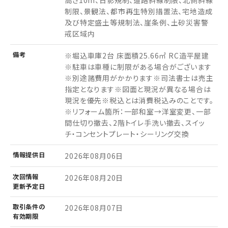
高さ10m、日影規制、道路斜線制限、北側斜線
制限、景観法、都市再生特別措置法、宅地造成
及び特定盛土等規制法、崖条例、土砂災害警
戒区域内
備考
※堀込車庫2台 床面積25.66㎡ RC造平屋建
※駐車は車種に制限がある場合がございます
※別途諸費用がかかります※司法書士は売主
指定となります※図面と現況が異なる場合は
現況を優先※税込とは消費税込みのことです。
※リフォーム箇所：一部和室→洋室変更、一部
間仕切り撤去、2階トイレ手洗い撤去、スイッ
チ・コンセントプレート・シーリング交換
情報
提供日
2026年08月06日
次回情報
2026年08月20日
更新予定日
取引条件の
2026年08月07日
有効期限