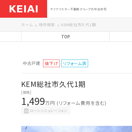
ケイアイスター不動産グループの中古住宅
ホーム
物件検索
KEM総社市久代1期
TOP
中古戸建
値下げ
リフォーム済
KEM総社市久代1期
[価格]
1,499
万円
(リフォーム費用を含む)
ローンシミュレーション