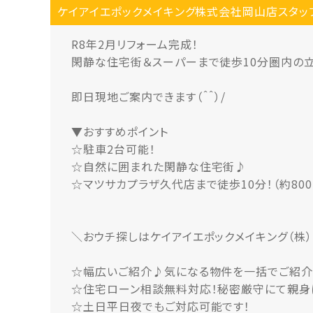
ケイアイエポックメイキング株式会社岡山店スタッ
R8年2月リフォーム完成！
閑静な住宅街＆スーパーまで徒歩10分圏内の
即日現地ご案内できます（＾＾）/
▼おすすめポイント
☆駐車2台可能！
☆自然に囲まれた閑静な住宅街♪
☆マツサカプラザ久代店まで徒歩10分！（約800
＼おウチ探しはケイアイエポックメイキング（株
☆幅広いご紹介♪気になる物件を一括でご紹介
☆住宅ローン相談無料対応！秘密厳守にて親身
☆土日平日夜でもご対応可能です！