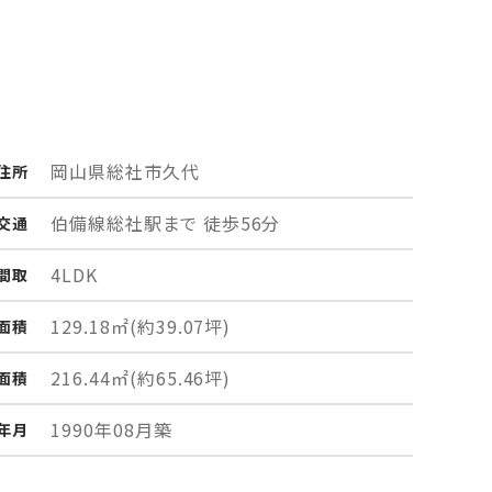
岡山県総社市
久代
住所
伯備線総社駅まで 徒歩56分
交通
4LDK
間取
129.18㎡
(約39.07坪)
面積
216.44㎡
(約65.46坪)
面積
1990年08月築
年月