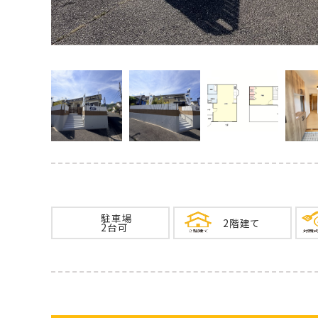
駐車場
2階建て
2台可