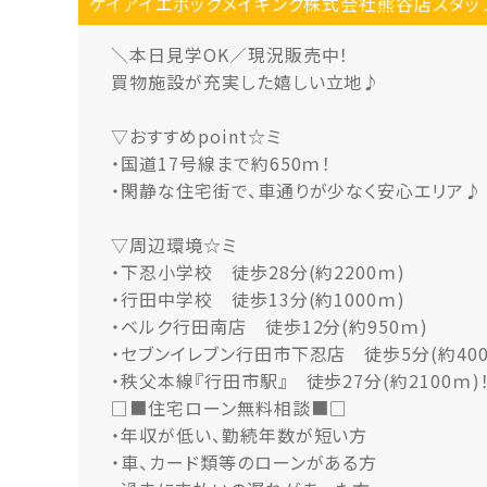
ケイアイエポックメイキング株式会社熊谷店スタッ
＼本日見学OK／現況販売中！
買物施設が充実した嬉しい立地♪
▽おすすめpoint☆ミ
・国道17号線まで約650ｍ！
・閑静な住宅街で、車通りが少なく安心エリア♪
▽周辺環境☆ミ
・下忍小学校 徒歩28分(約2200ｍ)
・行田中学校 徒歩13分(約1000ｍ)
・ベルク行田南店 徒歩12分(約950ｍ)
・セブンイレブン行田市下忍店 徒歩5分(約400
・秩父本線『行田市駅』 徒歩27分(約2100ｍ)
□■住宅ローン無料相談■□
・年収が低い、勤続年数が短い方
・車、カード類等のローンがある方