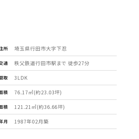
埼玉県行田市
大字下忍
住所
秩父鉄道行田市駅まで 徒歩27分
交通
3LDK
間取
76.17㎡
(約23.03坪)
面積
121.21㎡
(約36.66坪)
面積
1987年02月築
年月