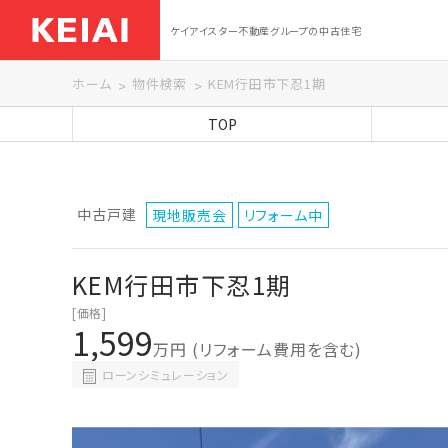
ケイアイスター不動産グループの中古住宅
ホーム
物件検索
KEM行田市下忍1期
TOP
中古戸建
現地販売会
リフォーム中
KEM行田市下忍1期
[価格]
1,599
万円
(リフォーム費用を含む)
ローンシミュレーション