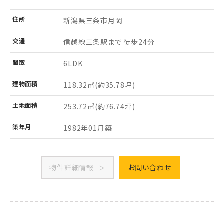
住所
新潟県三条市
月岡
交通
信越線三条駅まで 徒歩24分
間取
6LDK
建物
面積
118.32㎡
(約35.78坪)
土地
面積
253.72㎡
(約76.74坪)
築年月
1982年01月築
物件詳細情報
お問い合わせ