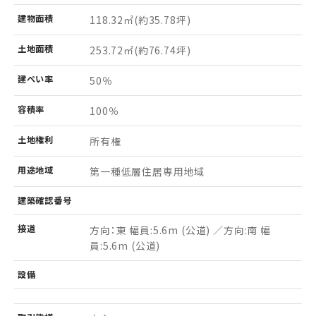
建物
面積
118.32㎡
(約35.78坪)
土地
面積
253.72㎡
(約76.74坪)
建ぺい率
50％
容積率
100％
土地
権利
所有権
用途
地域
第一種低層住居専用地域
建築
確認
番号
接道
方向：東 幅員:5.6m (公道) ／方向:南 幅
員:5.6m (公道)
設備