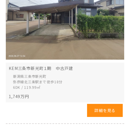
KEM三条市新光町１期 中古戸建
新潟県三条市
新光町
弥彦線北三条駅まで 徒歩18分
6DK / 119.99㎡
1,749
万円
詳細を見る