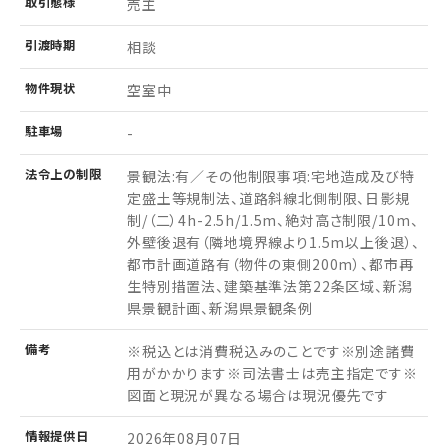
取引
態様
売主
引渡
時期
相談
物件
現状
空室中
駐車場
-
法令上の制限
景観法:有／その他制限事項:宅地造成及び特
定盛土等規制法、道路斜線北側制限、日影規
制/（二）4h-2.5h/1.5m、絶対高さ制限/10m、
外壁後退有（隣地境界線より1.5m以上後退）、
都市計画道路有（物件の東側200m）、都市再
生特別措置法、建築基準法第22条区域、新潟
県景観計画、新潟県景観条例
備考
※税込とは消費税込みのことです※別途諸費
用がかかります※司法書士は売主指定です※
図面と現況が異なる場合は現況優先です
情報
提供日
2026年08月07日