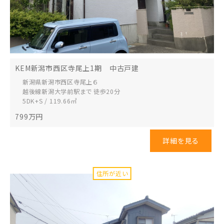
KEM新潟市西区寺尾上1期 中古戸建
新潟県新潟市西区
寺尾上６
越後線新潟大学前駅まで 徒歩20分
5DK+S / 119.66㎡
799
万円
詳細を見る