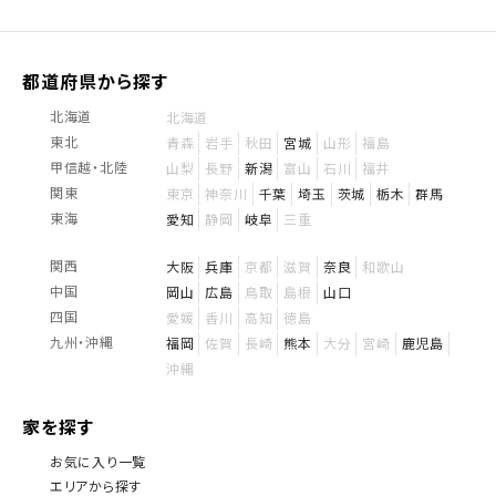
都道府県から探す
北海道
北海道
東北
青森
岩手
秋田
宮城
山形
福島
甲信越・北陸
山梨
長野
新潟
富山
石川
福井
関東
東京
神奈川
千葉
埼玉
茨城
栃木
群馬
東海
愛知
静岡
岐阜
三重
関西
大阪
兵庫
京都
滋賀
奈良
和歌山
中国
岡山
広島
鳥取
島根
山口
四国
愛媛
香川
高知
徳島
九州・沖縄
福岡
佐賀
長崎
熊本
大分
宮崎
鹿児島
沖縄
家を探す
お気に入り一覧
エリアから探す