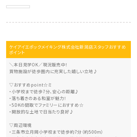
ケイアイエポックメイキング株式会社新潟店スタッフおすすめ
ポイント
＼本日見学OK／現況販売中！
買物施設が徒歩圏内に充実した嬉しい立地♪
▽おすすめpoint☆ミ
・小学校まで徒歩7分、安心の距離♪
・落ち着きのある和室が魅力！
・5DKの間取でファミリーにおすすめ☆
・開放的な土地で日当たり良好♪
▽周辺環境
・三条市立月岡小学校まで徒歩約7分（約500m）