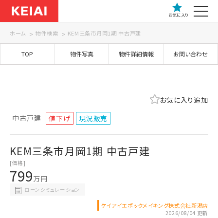
お気に入り
ホーム
物件検索
KEM三条市月岡1期 中古戸建
TOP
物件写真
物件詳細情報
お問い合わせ
お気に入り追加
中古戸建
値下げ
現況販売
KEM三条市月岡1期 中古戸建
[価格]
799
万円
ローンシミュレーション
ケイアイエポックメイキング株式会社新潟店
2026/08/04 更新