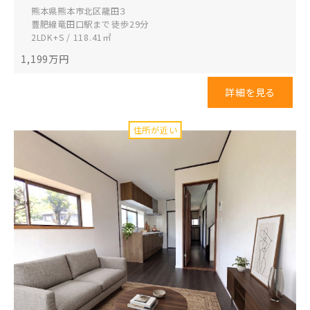
熊本県熊本市北区
龍田３
豊肥線竜田口駅まで 徒歩29分
2LDK+S / 118.41㎡
1,199
万円
詳細を見る