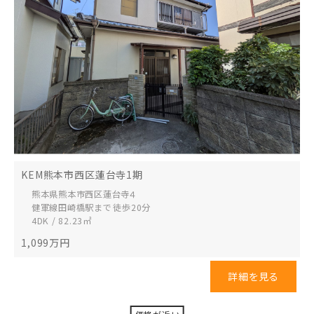
KEM熊本市西区蓮台寺1期
熊本県熊本市西区
蓮台寺４
健軍線田崎橋駅まで 徒歩20分
4DK / 82.23㎡
1,099
万円
詳細を見る