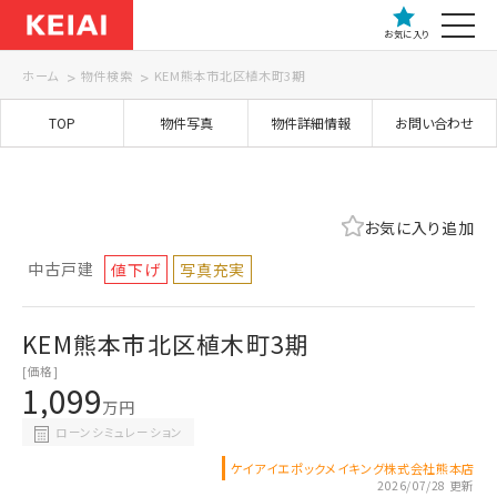
お気に入り
ホーム
物件検索
KEM熊本市北区植木町3期
TOP
物件写真
物件詳細情報
お問い合わせ
お気に入り追加
中古戸建
値下げ
写真充実
KEM熊本市北区植木町3期
[価格]
1,099
万円
ローンシミュレーション
ケイアイエポックメイキング株式会社熊本店
2026/07/28 更新