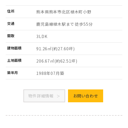
住所
熊本県熊本市北区
植木町小野
交通
鹿児島線植木駅まで 徒歩55分
間取
3LDK
建物
面積
91.26㎡
(約27.60坪)
土地
面積
206.67㎡
(約62.51坪)
築年月
1988年07月築
物件詳細情報
お問い合わせ