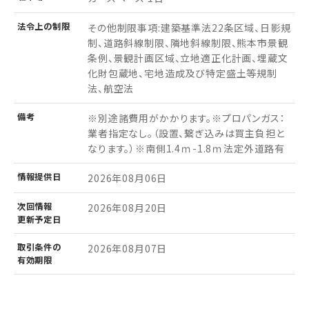
法令上の制限
その他制限事項:建築基準法22条区域、日影規
制、道路斜線制限、隣地斜線制限、熊本市景観
条例、景観計画区域、立地適正化計画、埋蔵文
化財包蔵地、宅地造成及び特定盛土等規制
法、航空法
備考
※別途諸費用がかかります。※プロパンガス：
業者指定なし。（設置、繋ぎ込みは買主負担と
なります。）※南側1.4ｍ-1.8ｍ法定外道路有
情報
提供日
2026年08月06日
次回情報
2026年08月20日
更新予定日
取引条件の
2026年08月07日
有効期限