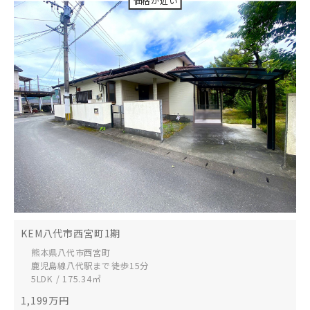
KEM八代市西宮町1期
熊本県八代市
西宮町
鹿児島線八代駅まで 徒歩15分
5LDK / 175.34㎡
1,199
万円