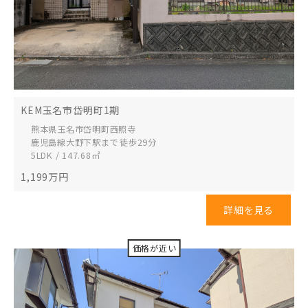
KEM玉名市岱明町1期
熊本県玉名市
岱明町西照寺
鹿児島線大野下駅まで 徒歩29分
5LDK / 147.68㎡
1,199
万円
詳細を見る