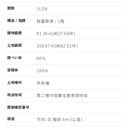
間取
3LDK
構造 /
階建
軽量鉄骨 / 1階
建物
面積
91.26㎡
(約27.60坪)
土地
面積
206.67㎡
(約62.51坪)
建ぺい率
60％
容積率
100％
土地
権利
所有権
用途
地域
第二種中高層住居専用地域
建築
確認
番号
接道
方向：北 幅員:6m (公道)