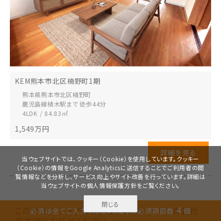
KEM熊本市北区楠野町1期
熊本県熊本市北区
楠野町
鹿児島線植木駅まで 徒歩44分
4LDK / 84.83㎡
1,549
万円
詳細を見る
当ウェブサイトでは、クッキー（Cookie）を使用しています。クッキー
（Cookie）の情報をGoogle Analyticsに送信することでご利用者の閲
覧情報などを分析し、サービス向上やサイト改善を行っています。詳細は
当ウェブサイトの
個人情報保護方針
をご覧ください。
閉じる
無料で
4
この物件は
ケイアイエポックメイキング株式会社
必須は全てご入力ください。
残りの必須項目数
個
資料請求
見学予約
熊本店に
お任せください