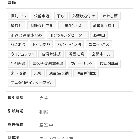
設備
個別LPG
公営水道
下水
外壁吹き付け
かわら葺
整形地
閑静な住宅地
土地50坪以上
前道6ｍ以上
周辺交通量少なめ
IHクッキングヒーター
勝手口
バスあり
トイレあり
バス・トイレ別
ユニットバス
ウォシュレット
高温差湯式
浴室に窓
玄関ホール
3点給湯
室外洗濯機置き場
フローリング
収納2間半
床下収納
天袋
洗面室収納
洗面所独立
モニタ付きインターフォン
取引
態様
売主
引渡
時期
相談
物件
現状
空室中
駐車場
カースペース 1台