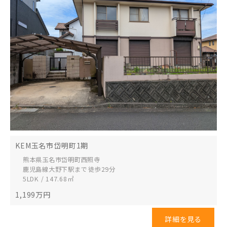
KEM玉名市岱明町1期
熊本県玉名市
岱明町西照寺
鹿児島線大野下駅まで 徒歩29分
5LDK / 147.68㎡
1,199
万円
詳細を見る