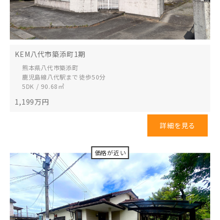
KEM八代市築添町1期
熊本県八代市
築添町
鹿児島線八代駅まで 徒歩50分
5DK / 90.68㎡
1,199
万円
詳細を見る