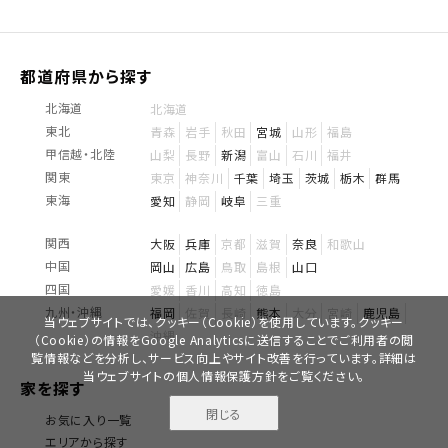
都道府県から探す
北海道
北海道
東北
青森
岩手
秋田
宮城
山形
福島
甲信越・北陸
山梨
長野
新潟
富山
石川
福井
関東
東京
神奈川
千葉
埼玉
茨城
栃木
群馬
東海
愛知
静岡
岐阜
三重
関西
大阪
兵庫
京都
滋賀
奈良
和歌山
中国
岡山
広島
鳥取
島根
山口
四国
愛媛
香川
高知
徳島
九州・沖縄
福岡
佐賀
長崎
熊本
大分
宮崎
鹿児島
当ウェブサイトでは、クッキー（Cookie）を使用しています。クッキー
沖縄
（Cookie）の情報をGoogle Analyticsに送信することでご利用者の閲
覧情報などを分析し、サービス向上やサイト改善を行っています。詳細は
当ウェブサイトの
個人情報保護方針
をご覧ください。
家を探す
閉じる
無料で
お気に入り一覧
資料請求
見学予約
エリアから探す