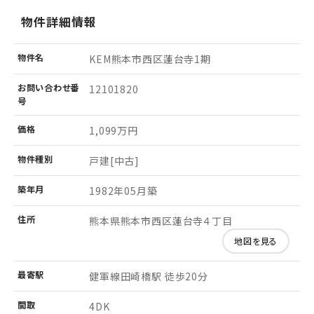
物件詳細情報
物件名
KEM熊本市西区蓮台寺1期
お問い
合わせ
番
12101820
号
価格
1,099万円
物件
種別
戸建[中古]
築年月
1982年05月築
住所
熊本県熊本市西区蓮台寺４丁目
地図を見る
最寄駅
健軍線田崎橋駅 徒歩20分
間取
4DK