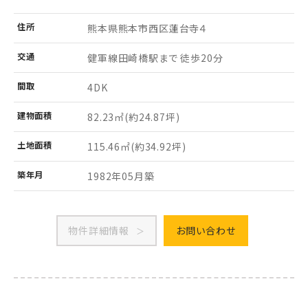
住所
熊本県熊本市西区
蓮台寺４
交通
健軍線田崎橋駅まで 徒歩20分
間取
4DK
建物
面積
82.23㎡
(約24.87坪)
土地
面積
115.46㎡
(約34.92坪)
築年月
1982年05月築
物件詳細情報
お問い合わせ