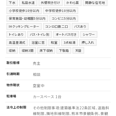
下水
私設水道
外壁吹き付け
かわら葺
閑静な住宅地
小学校徒歩10分以内
中学校徒歩10分以内
保育施設・幼稚園5分以内
コンビニ5分以内
IHクッキングヒーター
コンロ口数二口
バスあり
トイレあり
バス・トイレ別
オートバス付き
シャワー
高温差湯式
浴室に窓
和室
3点給湯
押し入れ
収納
収納3間
床下収納
下駄箱
天袋
取引
態様
売主
引渡
時期
相談
物件
現状
空室中
駐車場
カースペース 1台
法令上の制限
その他制限事項:建築基準法22条区域、道路斜
線制限、隣地斜線制限、熊本市景観条例、景観