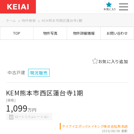
お気に入り
ホーム
物件検索
KEM熊本市西区蓮台寺1期
TOP
物件写真
物件詳細情報
お問い合わせ
お気に入り追加
中古戸建
現況販売
KEM熊本市西区蓮台寺1期
[価格]
1,099
万円
ローンシミュレーション
ケイアイエポックメイキング株式会社熊本店
2026/08/06 更新