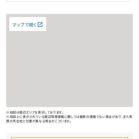
ゆめマート田崎店(1400m)
マップで開く
こずえ保育園(370m)
池沢小児科医院(150m)
田崎郵便局(1500m)
※地図は周辺エリアを表示しております。
※地図上に表示されている周辺環境情報に関しては最新の情報でない場合があり、また実
際の所在地と位置が異なる場合がございます。