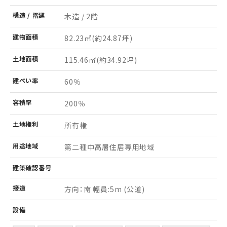
構造 /
階建
木造 / 2階
建物
面積
82.23㎡
(約24.87坪)
土地
面積
115.46㎡
(約34.92坪)
建ぺい率
60％
容積率
200％
土地
権利
所有権
用途
地域
第二種中高層住居専用地域
建築
確認
番号
接道
方向：南 幅員:5m (公道)
設備