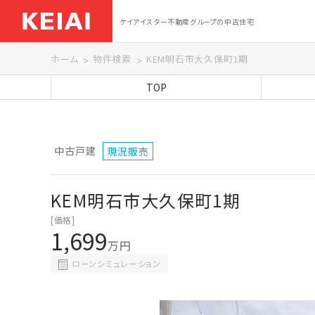
ケイアイスター不動産グループの中古住宅
ホーム
物件検索
KEM明石市大久保町1期
TOP
中古戸建
現況販売
KEM明石市大久保町1期
[価格]
1,699
万円
ローンシミュレーション