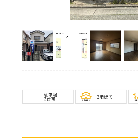
駐車場
2階建て
2台可