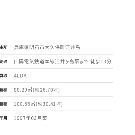
兵庫県明石市
大久保町江井島
住所
山陽電気鉄道本線江井ヶ島駅まで 徒歩13分
交通
4LDK
間取
88.29㎡
(約26.70坪)
面積
100.56㎡
(約30.41坪)
面積
1997年03月築
年月