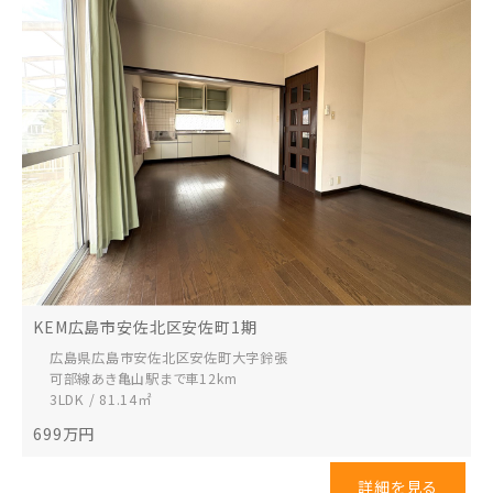
KEM広島市安佐北区安佐町1期
広島県広島市安佐北区
安佐町大字鈴張
可部線あき亀山駅まで車12km
3LDK / 81.14㎡
699
万円
詳細を見る