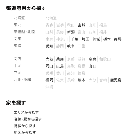
都道府県から探す
北海道
北海道
東北
青森
岩手
秋田
宮城
山形
福島
甲信越・北陸
山梨
長野
新潟
富山
石川
福井
関東
東京
神奈川
千葉
埼玉
茨城
栃木
群馬
東海
愛知
静岡
岐阜
三重
関西
大阪
兵庫
京都
滋賀
奈良
和歌山
中国
岡山
広島
鳥取
島根
山口
四国
愛媛
香川
高知
徳島
九州・沖縄
福岡
佐賀
長崎
熊本
大分
宮崎
鹿児島
沖縄
家を探す
エリアから探す
沿線・駅から探す
特徴から探す
地図から探す