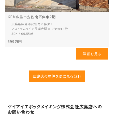
KEM広島市安佐南区伴東2期
広島県広島市安佐南区
伴東１
アストラムライン長楽寺駅まで 徒歩13分
3DK / 69.55㎡
699
万円
詳細を見る
広島店の物件を更に見る
(31)
ケイアイエポックメイキング株式会社
広島店への
お問い合わせ